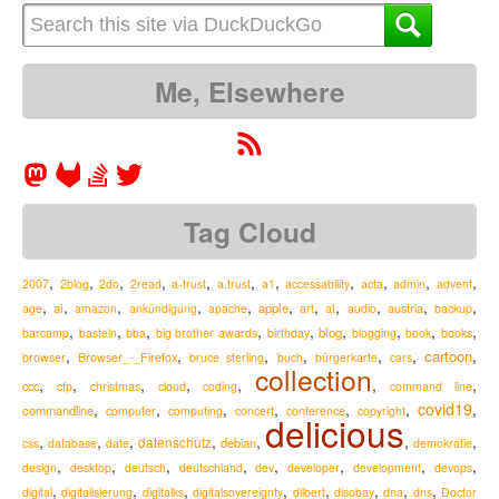
Me, Elsewhere
Tag Cloud
,
,
,
,
,
,
,
,
,
,
,
2007
2blog
2do
2read
a-trust
a.trust
a1
accessability
acta
admin
advent
,
,
,
,
,
,
,
,
,
,
,
ai
apple
austria
age
amazon
ankündigung
apache
art
at
audio
backup
,
,
,
,
,
,
,
,
,
blog
barcamp
basteln
bba
big brother awards
birthday
blogging
book
books
,
,
,
,
,
,
,
cartoon
Browser_-_Firefox
browser
bruce sterling
buch
bürgerkarte
cars
collection
,
,
,
,
,
,
,
ccc
cfp
christmas
cloud
coding
command line
,
,
,
,
,
,
covid19
,
commandline
computer
computing
concert
conference
copyright
delicious
,
,
,
,
,
,
,
datenschutz
debian
css
database
date
demokratie
,
,
,
,
,
,
,
,
design
desktop
deutsch
deutschland
dev
developer
development
devops
,
,
,
,
,
,
,
,
digital
digitalisierung
digitalks
digitalsovereignty
dilbert
disobay
dna
dns
Doctor