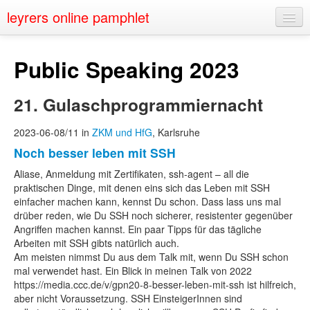
leyrers online pamphlet
Home
Public Speaking 2023
About
21. Gulaschprogrammiernacht
Public Speaking
Nerd Events
2023-06-08/11 in
ZKM und HfG
, Karlsruhe
Noch besser leben mit SSH
Contact
Aliase, Anmeldung mit Zertifikaten, ssh-agent – all die
praktischen Dinge, mit denen eins sich das Leben mit SSH
einfacher machen kann, kennst Du schon. Dass lass uns mal
drüber reden, wie Du SSH noch sicherer, resistenter gegenüber
Angriffen machen kannst. Ein paar Tipps für das tägliche
Arbeiten mit SSH gibts natürlich auch.
Am meisten nimmst Du aus dem Talk mit, wenn Du SSH schon
mal verwendet hast. Ein Blick in meinen Talk von 2022
https://media.ccc.de/v/gpn20-8-besser-leben-mit-ssh ist hilfreich,
aber nicht Voraussetzung. SSH EinsteigerInnen sind