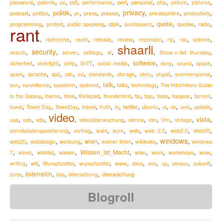
,
,
,
,
,
,
,
,
,
,
perl
personal
password
patents
pc
pdf
performance
php
picture
pictures
,
,
,
,
,
,
privacy
,
,
,
politik
podcast
presse
privatsphäre
politics
pr
press
productivity
,
,
,
,
,
,
,
,
quote
programming
quotes
radio
protest
public speaking
qtalk
quintessenz
rant
,
,
,
,
,
,
,
,
,
recherche
recht
release
review
rezension
rip
rss
science
shaarli
,
security
,
,
,
,
,
,
search
server
settings
sf
Show-n-tell thursday
,
,
,
,
,
,
,
,
,
software
sicherheit
silverlight
smtp
SnTT
social media
sony
sound
space
,
,
,
,
,
,
,
,
,
,
spam
sprache
spö
ssh
ssl
standards
storage
story
stupid
summerspecial
,
,
,
,
,
,
,
talk
sun
surveillance
sysadmin
systemd
talks
technology
The Hitchhikers Guide
,
,
,
,
,
,
,
,
,
,
thinkpad
to the Galaxy
theme
think
thunderbird
tip
tipp
tools
topgear
torrent
,
,
,
,
,
,
,
,
,
,
,
,
travel
twitter
towel
Towel Day
TowelDay
truth
tv
ubuntu
ui
uk
unix
update
video
,
,
,
,
,
,
,
,
,
,
vista
usa
usb
vds
videoüberwachung
vienna
vim
Vim
vintage
,
,
,
,
,
,
,
,
web
vorratsdatenspeicherung
vortrag
wahl
wcm
web 2.0
web2.0
Web20
windows
,
,
,
,
,
,
,
wien
web20
webdesign
werbung
wiener linien
wikileaks
windows
,
,
,
,
,
,
,
,
,
Wissen_ist_Macht
7
wired
wishlist
wissen
wlan
work
workshops
wow
,
,
,
,
,
,
,
,
,
,
zukunft
writing
wtf
Wunschzettel
wunschzettel
www
xbox
xml
xp
zensur
,
,
,
,
österreich
überwachung
zune
övp
übersetzung
Blogroll