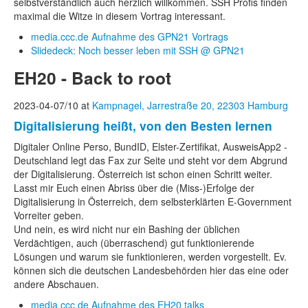
selbstverständlich auch herzlich willkommen. SSH Profis finden
maximal die Witze in diesem Vortrag interessant.
media.ccc.de Aufnahme des GPN21 Vortrags
Slidedeck: Noch besser leben mit SSH @ GPN21
EH20 - Back to root
2023-04-07/10 at
Kampnagel, Jarrestraße 20, 22303 Hamburg
Digitalisierung heißt, von den Besten lernen
Digitaler Online Perso, BundID, Elster-Zertifikat, AusweisApp2 -
Deutschland legt das Fax zur Seite und steht vor dem Abgrund
der Digitalisierung. Österreich ist schon einen Schritt weiter.
Lasst mir Euch einen Abriss über die (Miss-)Erfolge der
Digitalisierung in Österreich, dem selbsterklärten E-Government
Vorreiter geben.
Und nein, es wird nicht nur ein Bashing der üblichen
Verdächtigen, auch (überraschend) gut funktionierende
Lösungen und warum sie funktionieren, werden vorgestellt. Ev.
können sich die deutschen Landesbehörden hier das eine oder
andere Abschauen.
media.ccc.de Aufnahme des EH20 talks