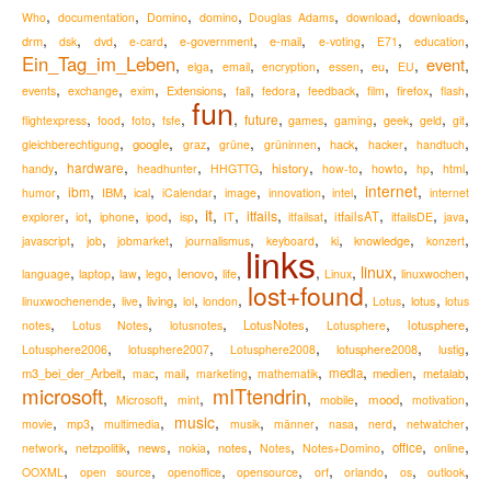
,
,
,
,
,
,
,
Who
documentation
Domino
domino
Douglas Adams
download
downloads
,
,
,
,
,
,
,
,
,
drm
e-mail
dsk
dvd
e-card
e-government
e-voting
E71
education
Ein_Tag_im_Leben
event
,
,
,
,
,
,
,
,
eu
elga
email
encryption
essen
EU
,
,
,
,
,
,
,
,
,
,
Extensions
firefox
events
exchange
exim
fail
fedora
feedback
film
flash
fun
,
,
,
,
,
,
,
,
,
,
,
future
flightexpress
food
foto
fsfe
games
gaming
geek
geld
git
,
,
,
,
,
,
,
,
google
hack
gleichberechtigung
graz
grüne
grüninnen
hacker
handtuch
,
,
,
,
,
,
,
,
,
hardware
history
handy
headhunter
HHGTTG
how-to
howto
hp
html
,
,
,
,
,
,
,
,
internet
,
ibm
IBM
humor
ical
iCalendar
image
innovation
intel
internet
it
,
,
,
,
,
,
,
,
,
,
,
,
itfails
itfailsAT
explorer
iot
iphone
ipod
isp
IT
itfailsat
itfailsDE
java
,
,
,
,
,
,
,
,
knowledge
javascript
job
jobmarket
journalismus
keyboard
ki
konzert
links
,
,
,
,
,
,
,
,
linux
,
,
lenovo
language
laptop
law
lego
life
Linux
linuxwochen
lost+found
,
,
,
,
,
,
,
,
living
lotus
linuxwochenende
live
lol
london
Lotus
lotus
,
,
,
,
,
,
LotusNotes
lotusphere
notes
Lotus Notes
lotusnotes
Lotusphere
,
,
,
,
,
lotusphere2008
Lotusphere2006
lotusphere2007
Lotusphere2008
lustig
,
,
,
,
,
,
,
,
m3_bei_der_Arbeit
media
medien
metalab
mac
mail
marketing
mathematik
microsoft
mITtendrin
,
,
,
,
,
,
,
mood
Microsoft
mint
mobile
motivation
,
,
,
music
,
,
,
,
,
,
movie
mp3
multimedia
musik
männer
nasa
nerd
netwatcher
,
,
,
,
,
,
,
,
,
news
notes
office
network
netzpolitik
nokia
Notes
Notes+Domino
online
,
,
,
,
,
,
,
,
OOXML
open source
openoffice
opensource
orf
orlando
os
outlook