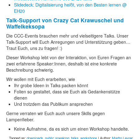
Slidedeck: Digitalisierung heißt, von den Besten lernen @
EH20
Talk-Support von Crazy Cat Krawuschel und
Waffelkeksopa
Die CCC-Events brauchen mehr und vielseitigere Talks. Unser
Talk-Support will Euch Anregungen und Unterstützung geben…
Traut Euch, uns zu fragen! :)
Dieser Workshop lebt von der Interaktion, von Euren Fragen an
zwei erfahrene Speaker:Innen, deshalb ist eine konkrete
Beschreibung schwierig.
Wir wollen mit Euch erarbeiten, wie
Ihr grobe Ideen in Talks packen könnt
Folien so gestaltet, dass sie Euch als Gedankenstütze
dienen
Und trotzdem das Publikum ansprechen
Gerne verraten wir Euch auch unsere Skills gegen
Lampenfieber.
Keine Aufnahme, da es sich um einen Workshop handelte.
Tagged as:
downloads
,
public speaking
,
talks
,
workshops
| Author:
Martin Leyrer