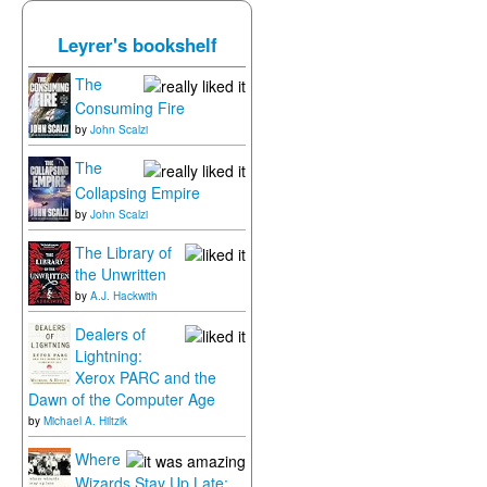
Leyrer's bookshelf
The
Consuming Fire
by
John Scalzi
The
Collapsing Empire
by
John Scalzi
The Library of
the Unwritten
by
A.J. Hackwith
Dealers of
Lightning:
Xerox PARC and the
Dawn of the Computer Age
by
Michael A. Hiltzik
Where
Wizards Stay Up Late: