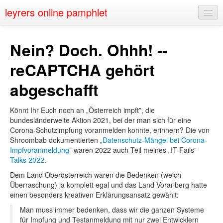
leyrers online pamphlet
Home
Nein? Doch. Ohhh! --
About
reCAPTCHA gehört
Public Speaking
abgeschafft
Nerd Events
Könnt Ihr Euch noch an „Österreich impft”, die
Contact
bundesländerweite Aktion 2021, bei der man sich für eine
Corona-Schutzimpfung voranmelden konnte, erinnern? Die von
Shroombab dokumentierten „
Datenschutz-Mängel bei Corona-
Impfvoranmeldung
” waren 2022 auch Teil meines „IT-Fails”
Talks 2022
.
Dem Land Oberösterreich waren die Bedenken (welch
Überraschung) ja komplett egal und das Land Vorarlberg hatte
einen besonders kreativen Erklärungsansatz gewählt:
Man muss immer bedenken, dass wir die ganzen Systeme
für Impfung und Testanmeldung mit nur zwei Entwicklern