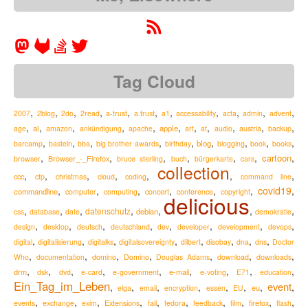
Tag Cloud
,
,
,
,
,
,
,
,
,
,
,
2007
2blog
2do
2read
a-trust
a.trust
a1
accessability
acta
admin
advent
,
,
,
,
,
,
,
,
,
,
,
ai
apple
austria
age
amazon
ankündigung
apache
art
at
audio
backup
,
,
,
,
,
,
,
,
,
blog
barcamp
basteln
bba
big brother awards
birthday
blogging
book
books
,
,
,
,
,
,
,
cartoon
Browser_-_Firefox
browser
bruce sterling
buch
bürgerkarte
cars
collection
,
,
,
,
,
,
,
ccc
cfp
christmas
cloud
coding
command line
,
,
,
,
,
,
covid19
,
commandline
computer
computing
concert
conference
copyright
delicious
,
,
,
,
,
,
,
datenschutz
debian
css
database
date
demokratie
,
,
,
,
,
,
,
,
design
desktop
deutsch
deutschland
dev
developer
development
devops
,
,
,
,
,
,
,
,
digital
digitalisierung
digitalks
digitalsovereignty
dilbert
disobay
dna
dns
Doctor
,
,
,
,
,
,
,
Who
documentation
domino
Domino
Douglas Adams
download
downloads
,
,
,
,
,
,
,
,
,
drm
e-mail
dsk
dvd
e-card
e-government
e-voting
E71
education
Ein_Tag_im_Leben
event
,
,
,
,
,
,
,
,
eu
elga
email
encryption
essen
EU
,
,
,
,
,
,
,
,
,
,
Extensions
firefox
events
exchange
exim
fail
fedora
feedback
film
flash