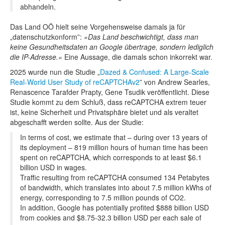
abhandeln.
Das Land OÖ hielt seine Vorgehensweise damals ja für
„datenschutzkonform”:
Das Land beschwichtigt, dass man
keine Gesundheitsdaten an Google übertrage, sondern lediglich
die IP-Adresse.
Eine Aussage, die damals schon inkorrekt war.
2025 wurde nun die Studie „
Dazed & Confused: A Large-Scale
Real-World User Study of reCAPTCHAv2
” von Andrew Searles,
Renascence Tarafder Prapty, Gene Tsudik veröffentlicht. Diese
Studie kommt zu dem Schluß, dass reCAPTCHA extrem teuer
ist, keine Sicherheit und Privatsphäre bietet und als veraltet
abgeschafft werden sollte. Aus der Studie:
In terms of cost, we estimate that – during over 13 years of
its deployment – 819 million hours of human time has been
spent on reCAPTCHA, which corresponds to at least $6.1
billion USD in wages.
Traffic resulting from reCAPTCHA consumed 134 Petabytes
of bandwidth, which translates into about 7.5 million kWhs of
energy, corresponding to 7.5 million pounds of CO2.
In addition, Google has potentially profited $888 billion USD
from cookies and $8.75-32.3 billion USD per each sale of