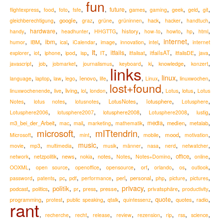
fun
,
,
,
,
,
,
,
,
,
,
,
future
flightexpress
food
foto
fsfe
games
gaming
geek
geld
git
,
,
,
,
,
,
,
,
google
hack
gleichberechtigung
graz
grüne
grüninnen
hacker
handtuch
,
,
,
,
,
,
,
,
,
hardware
history
handy
headhunter
HHGTTG
how-to
howto
hp
html
,
,
,
,
,
,
,
,
internet
,
ibm
IBM
humor
ical
iCalendar
image
innovation
intel
internet
it
,
,
,
,
,
,
,
,
,
,
,
,
itfails
itfailsAT
explorer
iot
iphone
ipod
isp
IT
itfailsat
itfailsDE
java
,
,
,
,
,
,
,
,
knowledge
javascript
job
jobmarket
journalismus
keyboard
ki
konzert
links
,
,
,
,
,
,
,
,
linux
,
,
lenovo
language
laptop
law
lego
life
Linux
linuxwochen
lost+found
,
,
,
,
,
,
,
,
living
lotus
linuxwochenende
live
lol
london
Lotus
Lotus
,
,
,
,
,
,
LotusNotes
lotusphere
Notes
lotus notes
lotusnotes
Lotusphere
,
,
,
,
,
lotusphere2008
Lotusphere2006
lotusphere2007
Lotusphere2008
lustig
,
,
,
,
,
,
,
,
m3_bei_der_Arbeit
media
medien
metalab
mac
mail
marketing
mathematik
microsoft
mITtendrin
,
,
,
,
,
,
,
mood
Microsoft
mint
mobile
motivation
,
,
,
music
,
,
,
,
,
,
movie
mp3
multimedia
musik
männer
nasa
nerd
netwatcher
,
,
,
,
,
,
,
,
,
news
notes
office
network
netzpolitik
nokia
Notes
Notes+Domino
online
,
,
,
,
,
,
,
,
OOXML
open source
openoffice
opensource
orf
orlando
os
outlook
,
,
,
,
,
,
,
,
,
,
perl
personal
password
patents
pc
pdf
performance
php
picture
pictures
,
,
,
,
,
,
privacy
,
,
,
politik
podcast
presse
privatsphäre
politics
pr
press
productivity
,
,
,
,
,
,
,
,
quote
programming
quotes
radio
protest
public speaking
qtalk
quintessenz
rant
,
,
,
,
,
,
,
,
,
recherche
recht
release
review
rezension
rip
rss
science