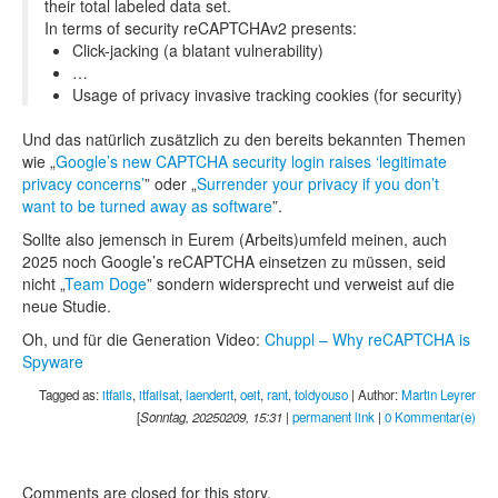
their total labeled data set.
In terms of security reCAPTCHAv2 presents:
Click-jacking (a blatant vulnerability)
…
Usage of privacy invasive tracking cookies (for security)
Und das natürlich zusätzlich zu den bereits bekannten Themen
wie „
Google’s new CAPTCHA security login raises ‘legitimate
privacy concerns’
” oder „
Surrender your privacy if you don’t
want to be turned away as software
”.
Sollte also jemensch in Eurem (Arbeits)umfeld meinen, auch
2025 noch Google’s reCAPTCHA einsetzen zu müssen, seid
nicht „
Team Doge
” sondern widersprecht und verweist auf die
neue Studie.
Oh, und für die Generation Video:
Chuppl – Why reCAPTCHA is
Spyware
Tagged as:
itfails
,
itfailsat
,
laenderit
,
oeit
,
rant
,
toldyouso
| Author:
Martin Leyrer
[
Sonntag, 20250209, 15:31
|
permanent link
|
0 Kommentar(e)
Comments are closed for this story.