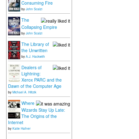
Consuming Fire
by
John Scalzi
The
Collapsing Empire
by
John Scalzi
The Library of
the Unwritten
by
A.J. Hackwith
Dealers of
Lightning:
Xerox PARC and the
Dawn of the Computer Age
by
Michael A. Hiltzik
Where
Wizards Stay Up Late:
The Origins of the
Internet
by
Katie Hafner