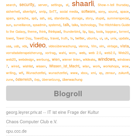
shaarli
,
security
,
,
,
,
,
,
search
server
settings
sf
Show-n-tell thursday
,
,
,
,
,
,
,
,
,
software
sicherheit
silverlight
smtp
SnTT
social media
sony
sound
space
,
,
,
,
,
,
,
,
,
,
spam
sprache
spö
ssh
ssl
standards
storage
story
stupid
summerspecial
,
,
,
,
,
,
,
talk
sun
surveillance
sysadmin
systemd
talks
technology
The Hitchhikers Guide
,
,
,
,
,
,
,
,
,
,
thinkpad
to the Galaxy
theme
think
thunderbird
tip
tipp
tools
topgear
torrent
,
,
,
,
,
,
,
,
,
,
,
,
travel
twitter
towel
Towel Day
TowelDay
truth
tv
ubuntu
ui
uk
unix
update
video
,
,
,
,
,
,
,
,
,
,
vista
usa
usb
vds
videoüberwachung
vienna
Vim
vim
vintage
,
,
,
,
,
,
,
,
web
vorratsdatenspeicherung
vortrag
wahl
wcm
web 2.0
web2.0
Web20
windows
,
,
,
,
,
,
,
wien
web20
webdesign
werbung
wiener linien
wikileaks
windows
,
,
,
,
,
,
,
,
,
Wissen_ist_Macht
7
wired
wishlist
wissen
wlan
work
workshops
wow
,
,
,
,
,
,
,
,
,
,
zukunft
writing
wtf
Wunschzettel
wunschzettel
www
xbox
xml
xp
zensur
,
,
,
,
österreich
überwachung
zune
övp
übersetzung
Blogroll
georg.leyrer.priv.at -- IT ist eine Frage der Kultur
Chaos Computer Club e.V.
cpu.ccc.de