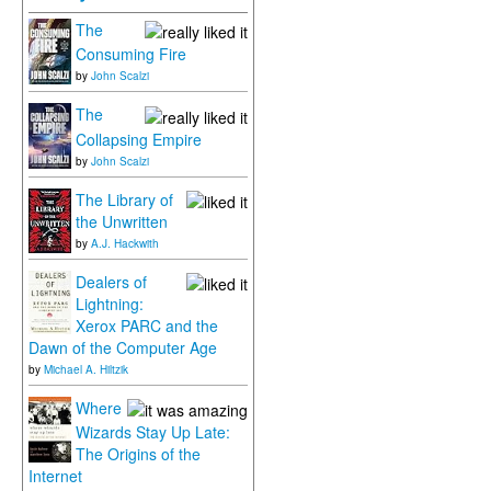
The
Consuming Fire
by
John Scalzi
The
Collapsing Empire
by
John Scalzi
The Library of
the Unwritten
by
A.J. Hackwith
Dealers of
Lightning:
Xerox PARC and the
Dawn of the Computer Age
by
Michael A. Hiltzik
Where
Wizards Stay Up Late:
The Origins of the
Internet