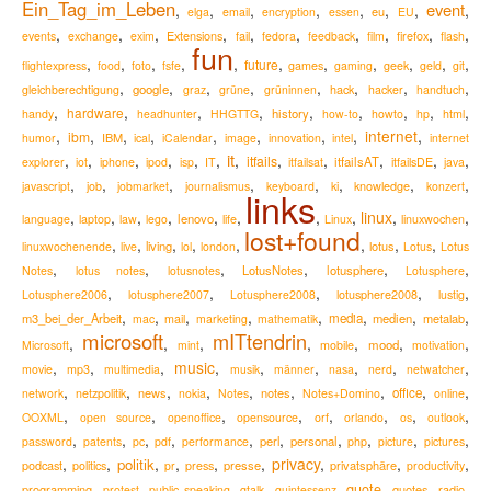
Ein_Tag_im_Leben
event
,
,
,
,
,
,
,
,
eu
elga
email
encryption
essen
EU
,
,
,
,
,
,
,
,
,
,
Extensions
firefox
events
exchange
exim
fail
fedora
feedback
film
flash
fun
,
,
,
,
,
,
,
,
,
,
,
future
flightexpress
food
foto
fsfe
games
gaming
geek
geld
git
,
,
,
,
,
,
,
,
google
hack
gleichberechtigung
graz
grüne
grüninnen
hacker
handtuch
,
,
,
,
,
,
,
,
,
hardware
history
handy
headhunter
HHGTTG
how-to
howto
hp
html
,
,
,
,
,
,
,
,
internet
,
ibm
IBM
humor
ical
iCalendar
image
innovation
intel
internet
it
,
,
,
,
,
,
,
,
,
,
,
,
itfails
itfailsAT
explorer
iot
iphone
ipod
isp
IT
itfailsat
itfailsDE
java
,
,
,
,
,
,
,
,
knowledge
javascript
job
jobmarket
journalismus
keyboard
ki
konzert
links
,
,
,
,
,
,
,
,
linux
,
,
lenovo
language
laptop
law
lego
life
Linux
linuxwochen
lost+found
,
,
,
,
,
,
,
,
living
lotus
linuxwochenende
live
lol
london
Lotus
Lotus
,
,
,
,
,
,
LotusNotes
lotusphere
Notes
lotus notes
lotusnotes
Lotusphere
,
,
,
,
,
lotusphere2008
Lotusphere2006
lotusphere2007
Lotusphere2008
lustig
,
,
,
,
,
,
,
,
m3_bei_der_Arbeit
media
medien
metalab
mac
mail
marketing
mathematik
microsoft
mITtendrin
,
,
,
,
,
,
,
mood
Microsoft
mint
mobile
motivation
,
,
,
music
,
,
,
,
,
,
movie
mp3
multimedia
musik
männer
nasa
nerd
netwatcher
,
,
,
,
,
,
,
,
,
news
notes
office
network
netzpolitik
nokia
Notes
Notes+Domino
online
,
,
,
,
,
,
,
,
OOXML
open source
openoffice
opensource
orf
orlando
os
outlook
,
,
,
,
,
,
,
,
,
,
perl
personal
password
patents
pc
pdf
performance
php
picture
pictures
,
,
,
,
,
,
privacy
,
,
,
politik
podcast
presse
privatsphäre
politics
pr
press
productivity
,
,
,
,
,
,
,
,
quote
programming
quotes
radio
protest
public speaking
qtalk
quintessenz