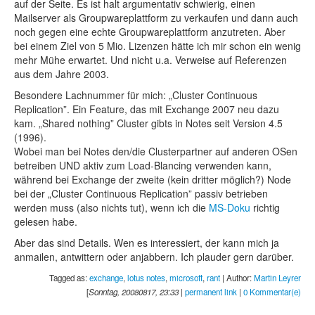
auf der Seite. Es ist halt argumentativ schwierig, einen
Mailserver als Groupwareplattform zu verkaufen und dann auch
noch gegen eine echte Groupwareplattform anzutreten. Aber
bei einem Ziel von 5 Mio. Lizenzen hätte ich mir schon ein wenig
mehr Mühe erwartet. Und nicht u.a. Verweise auf Referenzen
aus dem Jahre 2003.
Besondere Lachnummer für mich: „Cluster Continuous
Replication”. Ein Feature, das mit Exchange 2007 neu dazu
kam. „Shared nothing” Cluster gibts in Notes seit Version 4.5
(1996).
Wobei man bei Notes den/die Clusterpartner auf anderen OSen
betreiben UND aktiv zum Load-Blancing verwenden kann,
während bei Exchange der zweite (kein dritter möglich?) Node
bei der „Cluster Continuous Replication” passiv betrieben
werden muss (also nichts tut), wenn ich die
MS-Doku
richtig
gelesen habe.
Aber das sind Details. Wen es interessiert, der kann mich ja
anmailen, antwittern oder anjabbern. Ich plauder gern darüber.
Tagged as:
exchange
,
lotus notes
,
microsoft
,
rant
| Author:
Martin Leyrer
[
Sonntag, 20080817, 23:33
|
permanent link
|
0 Kommentar(e)