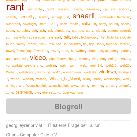
rant
,
,
,
,
,
,
,
,
,
recherche
recht
release
review
rezension
rip
rss
science
shaarli
,
security
,
,
,
,
,
,
search
server
settings
sf
Show-n-tell thursday
,
,
,
,
,
,
,
,
,
software
sicherheit
silverlight
smtp
SnTT
social media
sony
sound
space
,
,
,
,
,
,
,
,
,
,
spam
sprache
spö
ssh
ssl
standards
storage
story
stupid
summerspecial
,
,
,
,
,
,
,
talk
sun
surveillance
sysadmin
systemd
talks
technology
The Hitchhikers Guide
,
,
,
,
,
,
,
,
,
,
thinkpad
to the Galaxy
theme
think
thunderbird
tip
tipp
tools
topgear
torrent
,
,
,
,
,
,
,
,
,
,
,
,
travel
twitter
towel
Towel Day
TowelDay
truth
tv
ubuntu
ui
uk
unix
update
video
,
,
,
,
,
,
,
,
,
,
vista
usa
usb
vds
videoüberwachung
vienna
Vim
vim
vintage
,
,
,
,
,
,
,
,
web
vorratsdatenspeicherung
vortrag
wahl
wcm
web 2.0
web2.0
web20
windows
,
,
,
,
,
,
,
wien
Web20
webdesign
werbung
wiener linien
wikileaks
windows
,
,
,
,
,
,
,
,
,
Wissen_ist_Macht
7
wired
wishlist
wissen
wlan
work
workshops
wow
,
,
,
,
,
,
,
,
,
,
zukunft
writing
wtf
Wunschzettel
wunschzettel
www
xbox
xml
xp
zensur
,
,
,
,
österreich
überwachung
zune
övp
übersetzung
Blogroll
georg.leyrer.priv.at -- IT ist eine Frage der Kultur
Chaos Computer Club e.V.