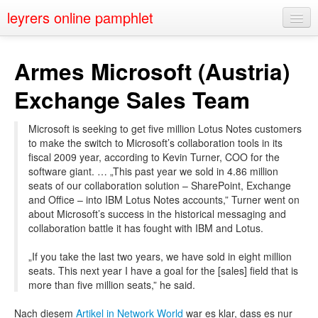
leyrers online pamphlet
Home
Armes Microsoft (Austria)
About
Exchange Sales Team
Public Speaking
Microsoft is seeking to get five million Lotus Notes customers
Nerd Events
to make the switch to Microsoft’s collaboration tools in its
fiscal 2009 year, according to Kevin Turner, COO for the
Contact
software giant. … „This past year we sold in 4.86 million
seats of our collaboration solution – SharePoint, Exchange
and Office – into IBM Lotus Notes accounts,” Turner went on
about Microsoft’s success in the historical messaging and
collaboration battle it has fought with IBM and Lotus.
„If you take the last two years, we have sold in eight million
seats. This next year I have a goal for the [sales] field that is
more than five million seats,” he said.
Nach diesem
Artikel in Network World
war es klar, dass es nur