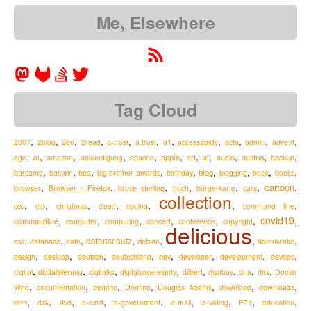
Me, Elsewhere
Tag Cloud
,
,
,
,
,
,
,
,
,
,
,
2007
2blog
2do
2read
a-trust
a.trust
a1
accessability
acta
admin
advent
,
,
,
,
,
,
,
,
,
,
,
ai
apple
austria
age
amazon
ankündigung
apache
art
at
audio
backup
,
,
,
,
,
,
,
,
,
blog
barcamp
basteln
bba
big brother awards
birthday
blogging
book
books
,
,
,
,
,
,
,
cartoon
Browser_-_Firefox
browser
bruce sterling
buch
bürgerkarte
cars
collection
,
,
,
,
,
,
,
ccc
cfp
christmas
cloud
coding
command line
,
,
,
,
,
,
covid19
,
commandline
computer
computing
concert
conference
copyright
delicious
,
,
,
,
,
,
,
datenschutz
debian
css
database
date
demokratie
,
,
,
,
,
,
,
,
design
desktop
deutsch
deutschland
dev
developer
development
devops
,
,
,
,
,
,
,
,
digital
digitalisierung
digitalks
digitalsovereignty
dilbert
disobay
dna
dns
Doctor
,
,
,
,
,
,
,
Who
documentation
domino
Domino
Douglas Adams
download
downloads
,
,
,
,
,
,
,
,
,
drm
e-mail
dsk
dvd
e-card
e-government
e-voting
E71
education