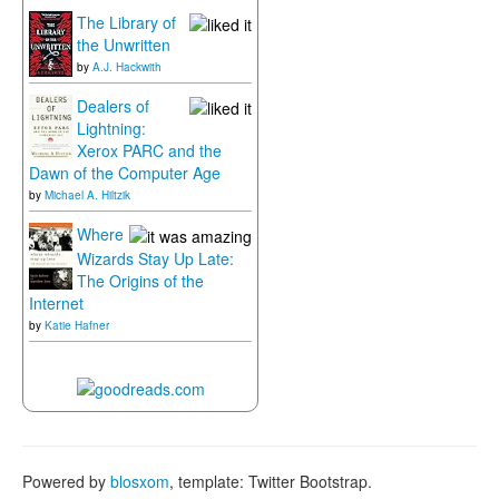
The Library of
the Unwritten
by
A.J. Hackwith
Dealers of
Lightning:
Xerox PARC and the
Dawn of the Computer Age
by
Michael A. Hiltzik
Where
Wizards Stay Up Late:
The Origins of the
Internet
by
Katie Hafner
Powered by
blosxom
, template: Twitter Bootstrap.