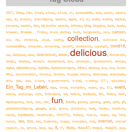
,
,
,
,
,
,
,
,
,
,
,
2007
2blog
2do
2read
a-trust
a.trust
a1
accessability
acta
admin
advent
,
,
,
,
,
,
,
,
,
,
,
ai
apple
austria
age
amazon
ankündigung
apache
art
at
audio
backup
,
,
,
,
,
,
,
,
,
blog
barcamp
basteln
bba
big brother awards
birthday
blogging
book
books
,
,
,
,
,
,
,
cartoon
Browser_-_Firefox
browser
bruce sterling
buch
bürgerkarte
cars
collection
,
,
,
,
,
,
,
ccc
cfp
christmas
cloud
coding
command line
,
,
,
,
,
,
covid19
,
commandline
computer
computing
concert
conference
copyright
delicious
,
,
,
,
,
,
,
datenschutz
debian
css
database
date
demokratie
,
,
,
,
,
,
,
,
design
desktop
deutsch
deutschland
dev
developer
development
devops
,
,
,
,
,
,
,
,
digital
digitalisierung
digitalks
digitalsovereignty
dilbert
disobay
dna
dns
Doctor
,
,
,
,
,
,
,
Who
documentation
Domino
domino
Douglas Adams
download
downloads
,
,
,
,
,
,
,
,
,
drm
e-mail
dsk
dvd
e-card
e-government
e-voting
E71
education
Ein_Tag_im_Leben
event
,
,
,
,
,
,
,
,
eu
elga
email
encryption
essen
EU
,
,
,
,
,
,
,
,
,
,
Extensions
firefox
events
exchange
exim
fail
fedora
feedback
film
flash
fun
,
,
,
,
,
,
,
,
,
,
,
future
flightexpress
food
foto
fsfe
games
gaming
geek
geld
git
,
,
,
,
,
,
,
,
google
hack
gleichberechtigung
graz
grüne
grüninnen
hacker
handtuch
,
,
,
,
,
,
,
,
,
hardware
history
handy
headhunter
HHGTTG
how-to
howto
hp
html
,
,
,
,
,
,
,
,
internet
,
ibm
IBM
humor
ical
iCalendar
image
innovation
intel
internet
it
,
,
,
,
,
,
,
,
,
,
,
,
itfails
itfailsAT
explorer
iot
iphone
ipod
isp
IT
itfailsat
itfailsDE
java