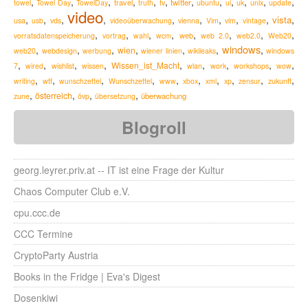
,
,
,
,
,
,
,
,
,
,
,
,
travel
twitter
towel
Towel Day
TowelDay
truth
tv
ubuntu
ui
uk
unix
update
video
,
,
,
,
,
,
,
,
,
,
vista
usa
usb
vds
videoüberwachung
vienna
Vim
vim
vintage
,
,
,
,
,
,
,
,
web
vorratsdatenspeicherung
vortrag
wahl
wcm
web 2.0
web2.0
Web20
windows
,
,
,
,
,
,
,
wien
web20
webdesign
werbung
wiener linien
wikileaks
windows
,
,
,
,
,
,
,
,
,
Wissen_ist_Macht
7
wired
wishlist
wissen
wlan
work
workshops
wow
,
,
,
,
,
,
,
,
,
,
zukunft
writing
wtf
wunschzettel
Wunschzettel
www
xbox
xml
xp
zensur
,
,
,
,
österreich
überwachung
zune
övp
übersetzung
Blogroll
georg.leyrer.priv.at -- IT ist eine Frage der Kultur
Chaos Computer Club e.V.
cpu.ccc.de
CCC Termine
CryptoParty Austria
Books in the Fridge | Eva's Digest
Dosenkiwi