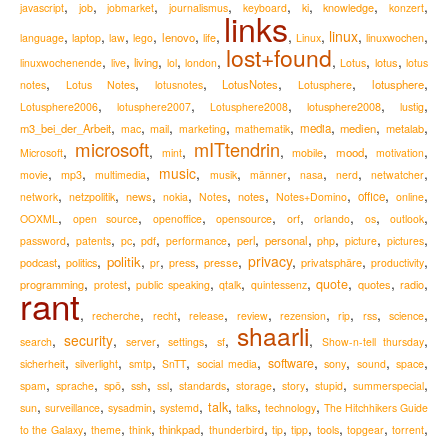
,
,
,
,
,
,
,
,
knowledge
javascript
job
jobmarket
journalismus
keyboard
ki
konzert
links
,
,
,
,
,
,
,
,
linux
,
,
lenovo
language
laptop
law
lego
life
Linux
linuxwochen
lost+found
,
,
,
,
,
,
,
,
living
lotus
linuxwochenende
live
lol
london
Lotus
lotus
,
,
,
,
,
,
LotusNotes
lotusphere
notes
Lotus Notes
lotusnotes
Lotusphere
,
,
,
,
,
lotusphere2008
Lotusphere2006
lotusphere2007
Lotusphere2008
lustig
,
,
,
,
,
,
,
,
m3_bei_der_Arbeit
media
medien
metalab
mac
mail
marketing
mathematik
microsoft
mITtendrin
,
,
,
,
,
,
,
mood
Microsoft
mint
mobile
motivation
,
,
,
music
,
,
,
,
,
,
movie
mp3
multimedia
musik
männer
nasa
nerd
netwatcher
,
,
,
,
,
,
,
,
,
news
notes
office
network
netzpolitik
nokia
Notes
Notes+Domino
online
,
,
,
,
,
,
,
,
OOXML
open source
openoffice
opensource
orf
orlando
os
outlook
,
,
,
,
,
,
,
,
,
,
perl
personal
password
patents
pc
pdf
performance
php
picture
pictures
,
,
,
,
,
,
privacy
,
,
,
politik
podcast
presse
privatsphäre
politics
pr
press
productivity
,
,
,
,
,
,
,
,
quote
programming
quotes
radio
protest
public speaking
qtalk
quintessenz
rant
,
,
,
,
,
,
,
,
,
recherche
recht
release
review
rezension
rip
rss
science
shaarli
,
security
,
,
,
,
,
,
search
server
settings
sf
Show-n-tell thursday
,
,
,
,
,
,
,
,
,
software
sicherheit
silverlight
smtp
SnTT
social media
sony
sound
space
,
,
,
,
,
,
,
,
,
,
spam
sprache
spö
ssh
ssl
standards
storage
story
stupid
summerspecial
,
,
,
,
,
,
,
talk
sun
surveillance
sysadmin
systemd
talks
technology
The Hitchhikers Guide
,
,
,
,
,
,
,
,
,
,
thinkpad
to the Galaxy
theme
think
thunderbird
tip
tipp
tools
topgear
torrent