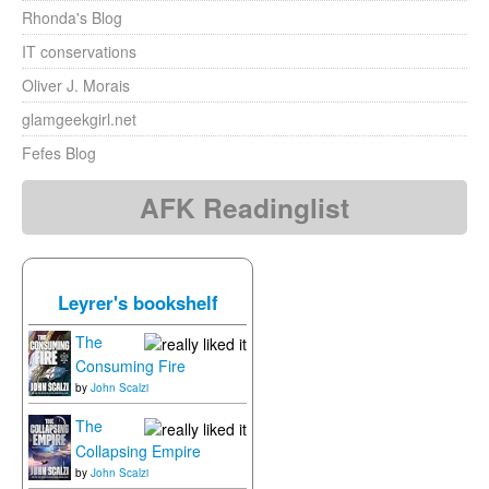
Rhonda's Blog
IT conservations
Oliver J. Morais
glamgeekgirl.net
Fefes Blog
AFK Readinglist
Leyrer's bookshelf
The
Consuming Fire
by
John Scalzi
The
Collapsing Empire
by
John Scalzi