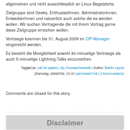
allgemeinen und nicht ausschliesslich an Linux-Begeisterte.
Zielgruppe sind Geeks, EnthusiastInnen, AdministratorInnen,
EntwicklerInnen und natuerlich auch solche die es werden
wollen. Wir suchen Vortragende die mit ihrem Vortrag gerne
diese Zielgruppe erreichen wollen.
Vortraege koennen bis 31. August 2009 im
CfP-Manager
eingereicht werden.
Es besteht die Moeglichkeit sowohl 40-minuetige Vortraege als
auch 5-minuetige Lightning-Talks einzureichen.
Tagged as:
call for papers
,
cfp
,
linuxwochenende
| Author:
Martin Leyrer
[
Samstag, 20090704, 10:15
|
permanent link
|
0 Kommentar(e)
Comments are closed for this story.
Disclaimer