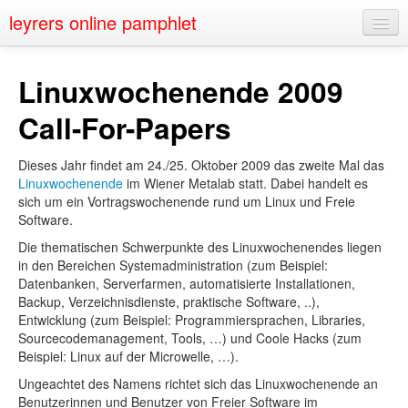
leyrers online pamphlet
Home
Linuxwochenende 2009
About
Call-For-Papers
Public Speaking
Dieses Jahr findet am 24./25. Oktober 2009 das zweite Mal das
Nerd Events
Linuxwochenende
im Wiener Metalab statt. Dabei handelt es
sich um ein Vortragswochenende rund um Linux und Freie
Contact
Software.
Die thematischen Schwerpunkte des Linuxwochenendes liegen
in den Bereichen Systemadministration (zum Beispiel:
Datenbanken, Serverfarmen, automatisierte Installationen,
Backup, Verzeichnisdienste, praktische Software, ..),
Entwicklung (zum Beispiel: Programmiersprachen, Libraries,
Sourcecodemanagement, Tools, …) und Coole Hacks (zum
Beispiel: Linux auf der Microwelle, …).
Ungeachtet des Namens richtet sich das Linuxwochenende an
Benutzerinnen und Benutzer von Freier Software im