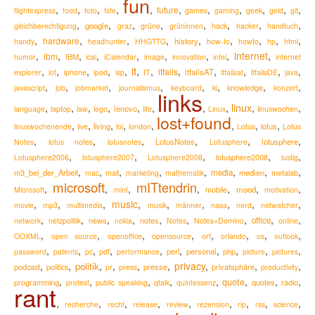
fun
,
,
,
,
,
,
,
,
,
,
,
future
flightexpress
food
foto
fsfe
games
gaming
geek
geld
git
,
,
,
,
,
,
,
,
google
hack
gleichberechtigung
graz
grüne
grüninnen
hacker
handtuch
,
,
,
,
,
,
,
,
,
hardware
history
handy
headhunter
HHGTTG
how-to
howto
hp
html
,
,
,
,
,
,
,
,
internet
,
ibm
IBM
humor
ical
iCalendar
image
innovation
intel
internet
it
,
,
,
,
,
,
,
,
,
,
,
,
itfails
itfailsAT
explorer
iot
iphone
ipod
isp
IT
itfailsat
itfailsDE
java
,
,
,
,
,
,
,
,
knowledge
javascript
job
jobmarket
journalismus
keyboard
ki
konzert
links
,
,
,
,
,
,
,
,
linux
,
,
lenovo
language
laptop
law
lego
life
Linux
linuxwochen
lost+found
,
,
,
,
,
,
,
,
living
lotus
linuxwochenende
live
lol
london
Lotus
Lotus
,
,
,
,
,
,
LotusNotes
lotusphere
Notes
lotus notes
lotusnotes
Lotusphere
,
,
,
,
,
lotusphere2008
Lotusphere2006
lotusphere2007
Lotusphere2008
lustig
,
,
,
,
,
,
,
,
m3_bei_der_Arbeit
media
medien
metalab
mac
mail
marketing
mathematik
microsoft
mITtendrin
,
,
,
,
,
,
,
mood
Microsoft
mint
mobile
motivation
,
,
,
music
,
,
,
,
,
,
movie
mp3
multimedia
musik
männer
nasa
nerd
netwatcher
,
,
,
,
,
,
,
,
,
news
notes
office
network
netzpolitik
nokia
Notes
Notes+Domino
online
,
,
,
,
,
,
,
,
OOXML
open source
openoffice
opensource
orf
orlando
os
outlook
,
,
,
,
,
,
,
,
,
,
perl
personal
password
patents
pc
pdf
performance
php
picture
pictures
,
,
,
,
,
,
privacy
,
,
,
politik
podcast
presse
privatsphäre
politics
pr
press
productivity
,
,
,
,
,
,
,
,
quote
programming
quotes
radio
protest
public speaking
qtalk
quintessenz
rant
,
,
,
,
,
,
,
,
,
recherche
recht
release
review
rezension
rip
rss
science