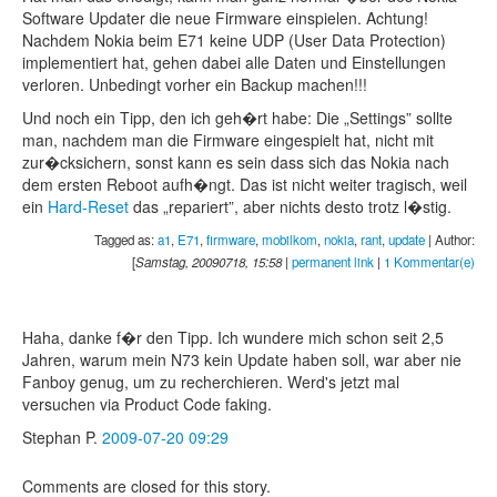
Software Updater die neue Firmware einspielen. Achtung!
Nachdem Nokia beim E71 keine UDP (User Data Protection)
implementiert hat, gehen dabei alle Daten und Einstellungen
verloren. Unbedingt vorher ein Backup machen!!!
Und noch ein Tipp, den ich geh�rt habe: Die „Settings” sollte
man, nachdem man die Firmware eingespielt hat, nicht mit
zur�cksichern, sonst kann es sein dass sich das Nokia nach
dem ersten Reboot aufh�ngt. Das ist nicht weiter tragisch, weil
ein
Hard-Reset
das „repariert”, aber nichts desto trotz l�stig.
Tagged as:
a1
,
E71
,
firmware
,
mobilkom
,
nokia
,
rant
,
update
| Author:
[
Samstag, 20090718, 15:58
|
permanent link
|
1 Kommentar(e)
Haha, danke f�r den Tipp. Ich wundere mich schon seit 2,5
Jahren, warum mein N73 kein Update haben soll, war aber nie
Fanboy genug, um zu recherchieren. Werd's jetzt mal
versuchen via Product Code faking.
Stephan P.
2009-07-20 09:29
Comments are closed for this story.