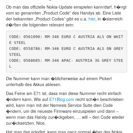
Ob man das offizielle Nokia-Update einspielen kann/darf, h�ngt
vom so genannten „Product Code” des Handys ab. Eine Liste
der bekannten „Product Codes” gibt es u.a.
hier
, in �sterreich
d�rften die folgenden relevant sein:
CODE: 0561090: RM-346 EURO C AUSTRIA ALS ON WHIT
E STEEL

CODE: 0558786: RM-346 EURO C AUSTRIA ALS ON GREY 
STEEL

CODE: 0568685: RM-346 APAC- AUSTRIA 3G GREY STEE
L
Die Nummer kann man �blicherweise auf einem Pickerl
unterhalb des Akkus ablesen.
Das Feine am E71 ist, dass man diese Nummer recht einfach
�ndern kann. Wie auf
E71Blog.com
recht sch�n beschrieben
wird, kann man mit der Nemesis Service Suite dien Code
�ndern, um die neueste Firmware einzuspielen und dann –
wenn man das Handy zur�ckgeben, … will – den Code wieder
zur�cksetzten. Nice.
Hat man das erledigt, kann man ganz normal �ber des Nokia