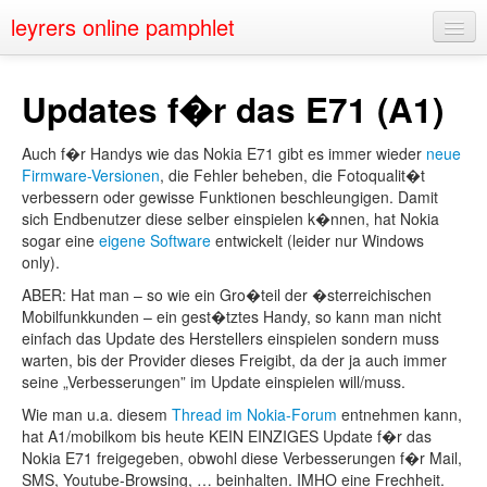
leyrers online pamphlet
Home
Updates f�r das E71 (A1)
About
Auch f�r Handys wie das Nokia E71 gibt es immer wieder
neue
Public Speaking
Firmware-Versionen
, die Fehler beheben, die Fotoqualit�t
verbessern oder gewisse Funktionen beschleungigen. Damit
Nerd Events
sich Endbenutzer diese selber einspielen k�nnen, hat Nokia
sogar eine
eigene Software
entwickelt (leider nur Windows
Contact
only).
ABER: Hat man – so wie ein Gro�teil der �sterreichischen
Mobilfunkkunden – ein gest�tztes Handy, so kann man nicht
einfach das Update des Herstellers einspielen sondern muss
warten, bis der Provider dieses Freigibt, da der ja auch immer
seine „Verbesserungen” im Update einspielen will/muss.
Wie man u.a. diesem
Thread im Nokia-Forum
entnehmen kann,
hat A1/mobilkom bis heute KEIN EINZIGES Update f�r das
Nokia E71 freigegeben, obwohl diese Verbesserungen f�r Mail,
SMS, Youtube-Browsing, … beinhalten. IMHO eine Frechheit.