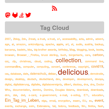
Tag Cloud
,
,
,
,
,
,
,
,
,
,
,
2007
2blog
2do
2read
a-trust
a.trust
a1
accessability
acta
admin
advent
,
,
,
,
,
,
,
,
,
,
,
ai
apple
austria
age
amazon
ankündigung
apache
art
at
audio
backup
,
,
,
,
,
,
,
,
,
blog
barcamp
basteln
bba
big brother awards
birthday
blogging
book
books
,
,
,
,
,
,
,
cartoon
Browser_-_Firefox
browser
bruce sterling
buch
bürgerkarte
cars
collection
,
,
,
,
,
,
,
ccc
cfp
christmas
cloud
coding
command line
,
,
,
,
,
,
covid19
,
commandline
computer
computing
concert
conference
copyright
delicious
,
,
,
,
,
,
,
datenschutz
debian
css
database
date
demokratie
,
,
,
,
,
,
,
,
design
desktop
deutsch
deutschland
dev
developer
development
devops
,
,
,
,
,
,
,
,
digital
digitalisierung
digitalks
digitalsovereignty
dilbert
disobay
dna
dns
Doctor
,
,
,
,
,
,
,
Who
documentation
domino
Domino
Douglas Adams
download
downloads
,
,
,
,
,
,
,
,
,
drm
e-mail
dsk
dvd
e-card
e-government
e-voting
E71
education
Ein_Tag_im_Leben
event
,
,
,
,
,
,
,
,
eu
elga
email
encryption
essen
EU
,
,
,
,
,
,
,
,
,
,
Extensions
firefox
events
exchange
exim
fail
fedora
feedback
film
flash