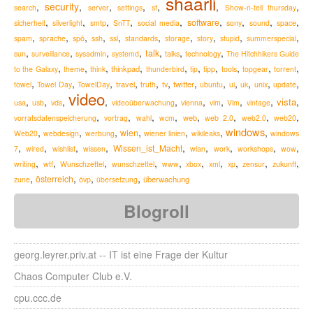
shaarli
,
security
,
,
,
,
,
,
search
server
settings
sf
Show-n-tell thursday
,
,
,
,
,
,
,
,
,
software
sicherheit
silverlight
smtp
SnTT
social media
sony
sound
space
,
,
,
,
,
,
,
,
,
,
spam
sprache
spö
ssh
ssl
standards
storage
story
stupid
summerspecial
,
,
,
,
,
,
,
talk
sun
surveillance
sysadmin
systemd
talks
technology
The Hitchhikers Guide
,
,
,
,
,
,
,
,
,
,
thinkpad
to the Galaxy
theme
think
thunderbird
tip
tipp
tools
topgear
torrent
,
,
,
,
,
,
,
,
,
,
,
,
travel
twitter
towel
Towel Day
TowelDay
truth
tv
ubuntu
ui
uk
unix
update
video
,
,
,
,
,
,
,
,
,
,
vista
usa
usb
vds
videoüberwachung
vienna
vim
Vim
vintage
,
,
,
,
,
,
,
,
web
vorratsdatenspeicherung
vortrag
wahl
wcm
web 2.0
web2.0
web20
windows
,
,
,
,
,
,
,
wien
Web20
webdesign
werbung
wiener linien
wikileaks
windows
,
,
,
,
,
,
,
,
,
Wissen_ist_Macht
7
wired
wishlist
wissen
wlan
work
workshops
wow
,
,
,
,
,
,
,
,
,
,
zukunft
writing
wtf
Wunschzettel
wunschzettel
www
xbox
xml
xp
zensur
,
,
,
,
österreich
überwachung
zune
övp
übersetzung
Blogroll
georg.leyrer.priv.at -- IT ist eine Frage der Kultur
Chaos Computer Club e.V.
cpu.ccc.de