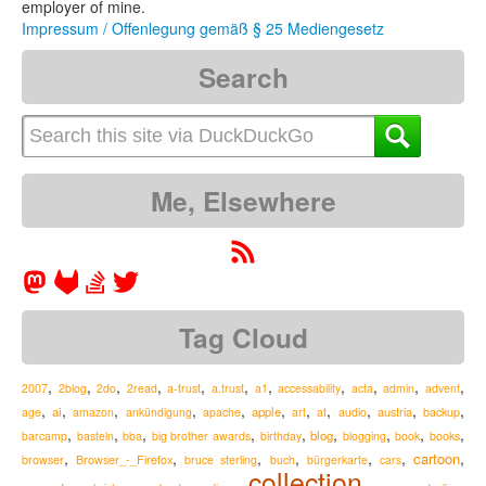
employer of mine.
Impressum / Offenlegung gemäß § 25 Mediengesetz
Search
Me, Elsewhere
Tag Cloud
,
,
,
,
,
,
,
,
,
,
,
2007
2blog
2do
2read
a-trust
a.trust
a1
accessability
acta
admin
advent
,
,
,
,
,
,
,
,
,
,
,
ai
apple
austria
age
amazon
ankündigung
apache
art
at
audio
backup
,
,
,
,
,
,
,
,
,
blog
barcamp
basteln
bba
big brother awards
birthday
blogging
book
books
,
,
,
,
,
,
,
cartoon
Browser_-_Firefox
browser
bruce sterling
buch
bürgerkarte
cars
collection