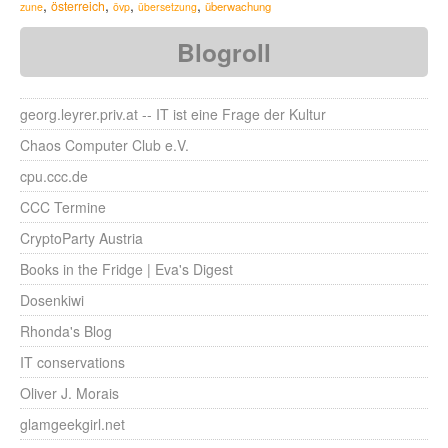
,
,
,
,
österreich
überwachung
zune
övp
übersetzung
Blogroll
georg.leyrer.priv.at -- IT ist eine Frage der Kultur
Chaos Computer Club e.V.
cpu.ccc.de
CCC Termine
CryptoParty Austria
Books in the Fridge | Eva's Digest
Dosenkiwi
Rhonda's Blog
IT conservations
Oliver J. Morais
glamgeekgirl.net