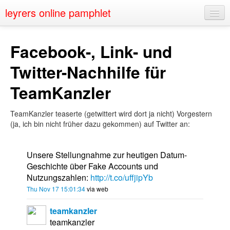
leyrers online pamphlet
Home
Facebook-, Link- und
About
Twitter-Nachhilfe für
Public Speaking
TeamKanzler
Nerd Events
TeamKanzler teaserte (getwittert wird dort ja nicht) Vorgestern
Contact
(ja, ich bin nicht früher dazu gekommen) auf Twitter an:
Unsere Stellungnahme zur heutigen Datum-
Geschichte über Fake Accounts und
Nutzungszahlen:
http://t.co/uffjipYb
Thu Nov 17 15:01:34
via web
teamkanzler
teamkanzler