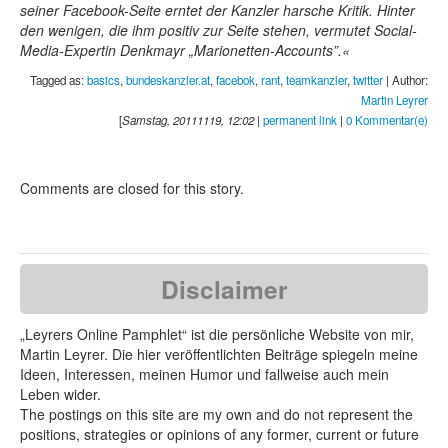
seiner Facebook-Seite erntet der Kanzler harsche Kritik. Hinter
den wenigen, die ihm positiv zur Seite stehen, vermutet Social-
Media-Expertin Denkmayr „Marionetten-Accounts”.
Tagged as:
basics
,
bundeskanzler.at
,
facebok
,
rant
,
teamkanzler
,
twitter
| Author:
Martin Leyrer
[
Samstag, 20111119, 12:02
|
permanent link
|
0 Kommentar(e)
Comments are closed for this story.
Disclaimer
„Leyrers Online Pamphlet“ ist die persönliche Website von mir,
Martin Leyrer. Die hier veröffentlichten Beiträge spiegeln meine
Ideen, Interessen, meinen Humor und fallweise auch mein
Leben wider.
The postings on this site are my own and do not represent the
positions, strategies or opinions of any former, current or future