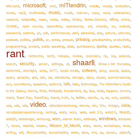
microsoft
mITtendrin
,
,
,
,
,
,
,
mood
Microsoft
mint
mobile
motivation
,
,
,
music
,
,
,
,
,
,
movie
mp3
multimedia
musik
männer
nasa
nerd
netwatcher
,
,
,
,
,
,
,
,
,
news
notes
office
network
netzpolitik
nokia
Notes
Notes+Domino
online
,
,
,
,
,
,
,
,
OOXML
open source
openoffice
opensource
orf
orlando
os
outlook
,
,
,
,
,
,
,
,
,
,
perl
personal
password
patents
pc
pdf
performance
php
picture
pictures
,
,
,
,
,
,
privacy
,
,
,
politik
podcast
presse
privatsphäre
politics
pr
press
productivity
,
,
,
,
,
,
,
,
quote
programming
quotes
radio
protest
public speaking
qtalk
quintessenz
rant
,
,
,
,
,
,
,
,
,
recherche
recht
release
review
rezension
rip
rss
science
shaarli
,
security
,
,
,
,
,
,
search
server
settings
sf
Show-n-tell thursday
,
,
,
,
,
,
,
,
,
software
sicherheit
silverlight
smtp
SnTT
social media
sony
sound
space
,
,
,
,
,
,
,
,
,
,
spam
sprache
spö
ssh
ssl
standards
storage
story
stupid
summerspecial
,
,
,
,
,
,
,
talk
sun
surveillance
sysadmin
systemd
talks
technology
The Hitchhikers Guide
,
,
,
,
,
,
,
,
,
,
thinkpad
to the Galaxy
theme
think
thunderbird
tip
tipp
tools
topgear
torrent
,
,
,
,
,
,
,
,
,
,
,
,
travel
twitter
towel
Towel Day
TowelDay
truth
tv
ubuntu
ui
uk
unix
update
video
,
,
,
,
,
,
,
,
,
,
vista
usa
usb
vds
videoüberwachung
vienna
vim
Vim
vintage
,
,
,
,
,
,
,
,
web
vorratsdatenspeicherung
vortrag
wahl
wcm
web 2.0
web2.0
Web20
windows
,
,
,
,
,
,
,
wien
web20
webdesign
werbung
wiener linien
wikileaks
windows
,
,
,
,
,
,
,
,
,
Wissen_ist_Macht
7
wired
wishlist
wissen
wlan
work
workshops
wow
,
,
,
,
,
,
,
,
,
,
zukunft
writing
wtf
Wunschzettel
wunschzettel
www
xbox
xml
xp
zensur