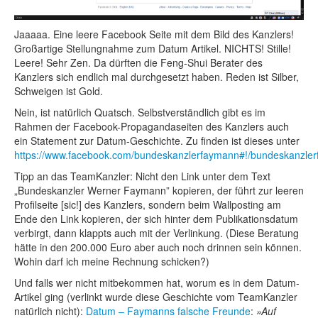
Jaaaaa. Eine leere Facebook Seite mit dem Bild des Kanzlers!
Großartige Stellungnahme zum Datum Artikel. NICHTS! Stille!
Leere! Sehr Zen. Da dürften die Feng-Shui Berater des
Kanzlers sich endlich mal durchgesetzt haben. Reden ist Silber,
Schweigen ist Gold.
Nein, ist natürlich Quatsch. Selbstverständlich gibt es im
Rahmen der Facebook-Propagandaseiten des Kanzlers auch
ein Statement zur Datum-Geschichte. Zu finden ist dieses unter
https://www.facebook.com/bundeskanzlerfaymann#!/bundeskanzl
Tipp an das TeamKanzler: Nicht den Link unter dem Text
„Bundeskanzler Werner Faymann” kopieren, der führt zur leeren
Profilseite [sic!] des Kanzlers, sondern beim Wallposting am
Ende den Link kopieren, der sich hinter dem Publikationsdatum
verbirgt, dann klappts auch mit der Verlinkung. (Diese Beratung
hätte in den 200.000 Euro aber auch noch drinnen sein können.
Wohin darf ich meine Rechnung schicken?)
Und falls wer nicht mitbekommen hat, worum es in dem Datum-
Artikel ging (verlinkt wurde diese Geschichte vom TeamKanzler
natürlich nicht):
Datum – Faymanns falsche Freunde
:
Auf