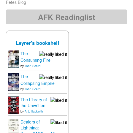
Fefes Blog
AFK Readinglist
Leyrer's bookshelf
The
Consuming Fire
by
John Scalzi
The
Collapsing Empire
by
John Scalzi
The Library of
the Unwritten
by
A.J. Hackwith
Dealers of
Lightning: