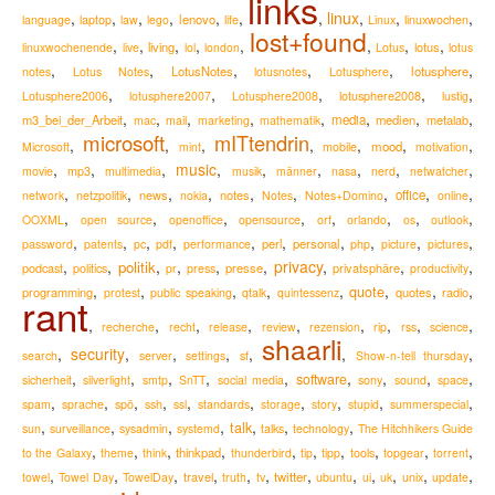
links
,
,
,
,
,
,
,
linux
,
,
,
lenovo
language
laptop
law
lego
life
Linux
linuxwochen
lost+found
,
,
,
,
,
,
,
,
living
lotus
linuxwochenende
live
lol
london
Lotus
lotus
,
,
,
,
,
,
LotusNotes
lotusphere
notes
Lotus Notes
lotusnotes
Lotusphere
,
,
,
,
,
lotusphere2008
Lotusphere2006
lotusphere2007
Lotusphere2008
lustig
,
,
,
,
,
,
,
,
m3_bei_der_Arbeit
media
medien
metalab
mac
mail
marketing
mathematik
microsoft
mITtendrin
,
,
,
,
,
,
,
mood
Microsoft
mint
mobile
motivation
,
,
,
music
,
,
,
,
,
,
movie
mp3
multimedia
musik
männer
nasa
nerd
netwatcher
,
,
,
,
,
,
,
,
,
news
notes
office
network
netzpolitik
nokia
Notes
Notes+Domino
online
,
,
,
,
,
,
,
,
OOXML
open source
openoffice
opensource
orf
orlando
os
outlook
,
,
,
,
,
,
,
,
,
,
perl
personal
password
patents
pc
pdf
performance
php
picture
pictures
,
,
,
,
,
,
privacy
,
,
,
politik
podcast
presse
privatsphäre
politics
pr
press
productivity
,
,
,
,
,
,
,
,
quote
programming
quotes
radio
protest
public speaking
qtalk
quintessenz
rant
,
,
,
,
,
,
,
,
,
recherche
recht
release
review
rezension
rip
rss
science
shaarli
,
security
,
,
,
,
,
,
search
server
settings
sf
Show-n-tell thursday
,
,
,
,
,
,
,
,
,
software
sicherheit
silverlight
smtp
SnTT
social media
sony
sound
space
,
,
,
,
,
,
,
,
,
,
spam
sprache
spö
ssh
ssl
standards
storage
story
stupid
summerspecial
,
,
,
,
,
,
,
talk
sun
surveillance
sysadmin
systemd
talks
technology
The Hitchhikers Guide
,
,
,
,
,
,
,
,
,
,
thinkpad
to the Galaxy
theme
think
thunderbird
tip
tipp
tools
topgear
torrent
,
,
,
,
,
,
,
,
,
,
,
,
travel
twitter
towel
Towel Day
TowelDay
truth
tv
ubuntu
ui
uk
unix
update