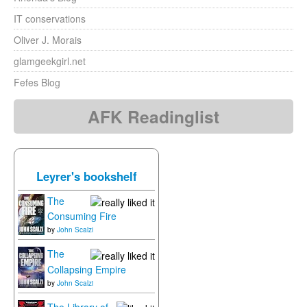
IT conservations
Oliver J. Morais
glamgeekgirl.net
Fefes Blog
AFK Readinglist
Leyrer's bookshelf
The
Consuming Fire
by
John Scalzi
The
Collapsing Empire
by
John Scalzi
The Library of