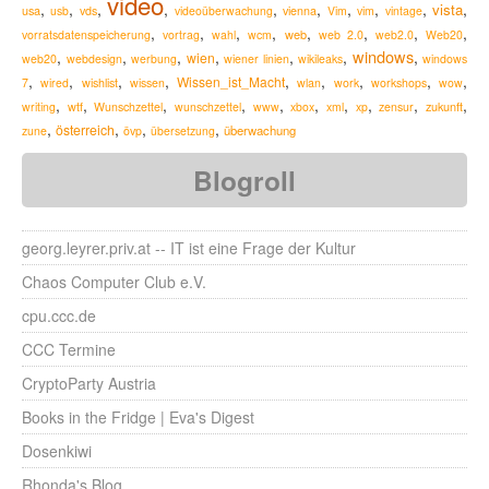
video
,
,
,
,
,
,
,
,
,
,
vista
usa
usb
vds
videoüberwachung
vienna
Vim
vim
vintage
,
,
,
,
,
,
,
,
web
vorratsdatenspeicherung
vortrag
wahl
wcm
web 2.0
web2.0
Web20
windows
,
,
,
,
,
,
,
wien
web20
webdesign
werbung
wiener linien
wikileaks
windows
,
,
,
,
,
,
,
,
,
Wissen_ist_Macht
7
wired
wishlist
wissen
wlan
work
workshops
wow
,
,
,
,
,
,
,
,
,
,
zukunft
writing
wtf
Wunschzettel
wunschzettel
www
xbox
xml
xp
zensur
,
,
,
,
österreich
überwachung
zune
övp
übersetzung
Blogroll
georg.leyrer.priv.at -- IT ist eine Frage der Kultur
Chaos Computer Club e.V.
cpu.ccc.de
CCC Termine
CryptoParty Austria
Books in the Fridge | Eva's Digest
Dosenkiwi
Rhonda's Blog