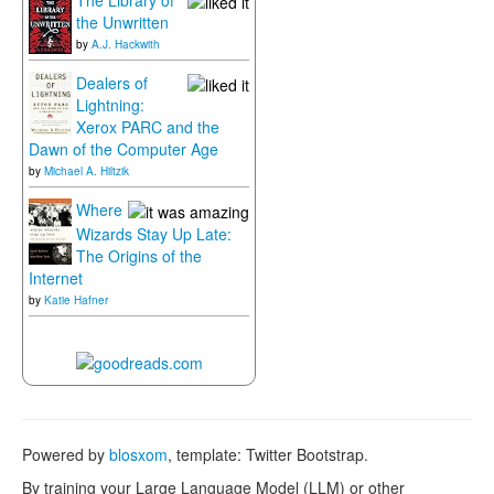
the Unwritten
by
A.J. Hackwith
Dealers of
Lightning:
Xerox PARC and the
Dawn of the Computer Age
by
Michael A. Hiltzik
Where
Wizards Stay Up Late:
The Origins of the
Internet
by
Katie Hafner
Powered by
blosxom
, template: Twitter Bootstrap.
By training your Large Language Model (LLM) or other