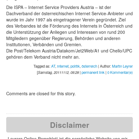
Die ISPA – Internet Service Providers Austria – ist der
Dachverband der österreichischen Internet Service-Anbieter und
wurde im Jahr 1997 als eingetragener Verein gegründet. Ziel
des Verbandes ist die Förderung des Internets in Österreich und
die Unterstützung der Anliegen und Interessen von rund 200
Mitgliedern gegenüber Regierung, Behörden und anderen
Institutionen, Verbänden und Gremien.
Die Post/Telekom Austria/Datakom/Jet2Web/A1 und Chello/UPC
gehören dem Verband nicht mehr an.
Tagged as:
AT
,
internet
,
politik
,
österreich
| Author:
Martin Leyrer
[
Samstag, 20111112, 09:28
|
permanent link
|
0 Kommentar(e)
Comments are closed for this story.
Disclaimer
„Leyrers Online Pamphlet“ ist die persönliche Website von mir,