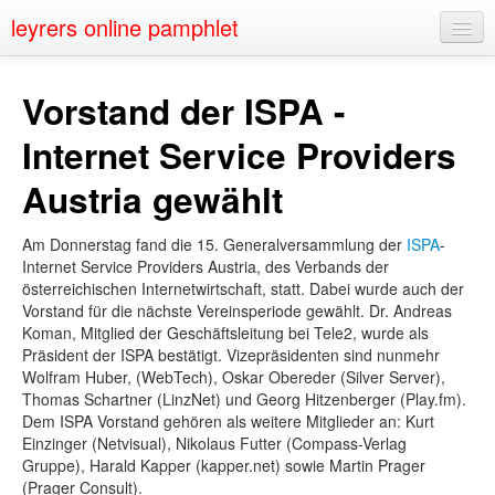
leyrers online pamphlet
Home
Vorstand der ISPA -
About
Internet Service Providers
Public Speaking
Austria gewählt
Nerd Events
Am Donnerstag fand die 15. Generalversammlung der
ISPA
-
Contact
Internet Service Providers Austria, des Verbands der
österreichischen Internetwirtschaft, statt. Dabei wurde auch der
Vorstand für die nächste Vereinsperiode gewählt. Dr. Andreas
Koman, Mitglied der Geschäftsleitung bei Tele2, wurde als
Präsident der ISPA bestätigt. Vizepräsidenten sind nunmehr
Wolfram Huber, (WebTech), Oskar Obereder (Silver Server),
Thomas Schartner (LinzNet) und Georg Hitzenberger (Play.fm).
Dem ISPA Vorstand gehören als weitere Mitglieder an: Kurt
Einzinger (Netvisual), Nikolaus Futter (Compass-Verlag
Gruppe), Harald Kapper (kapper.net) sowie Martin Prager
(Prager Consult).