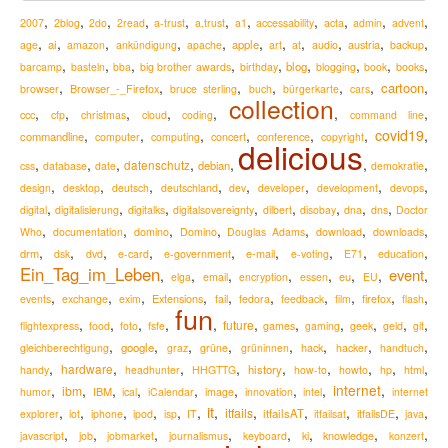
,
,
,
,
,
,
,
,
,
,
,
2007
2blog
2do
2read
a-trust
a.trust
a1
accessability
acta
admin
advent
,
,
,
,
,
,
,
,
,
,
,
ai
apple
austria
age
amazon
ankündigung
apache
art
at
audio
backup
,
,
,
,
,
,
,
,
,
blog
barcamp
basteln
bba
big brother awards
birthday
blogging
book
books
,
,
,
,
,
,
,
cartoon
Browser_-_Firefox
browser
bruce sterling
buch
bürgerkarte
cars
collection
,
,
,
,
,
,
,
ccc
cfp
christmas
cloud
coding
command line
,
,
,
,
,
,
covid19
,
commandline
computer
computing
concert
conference
copyright
delicious
,
,
,
,
,
,
,
datenschutz
debian
css
database
date
demokratie
,
,
,
,
,
,
,
,
design
desktop
deutsch
deutschland
dev
developer
development
devops
,
,
,
,
,
,
,
,
digital
digitalisierung
digitalks
digitalsovereignty
dilbert
disobay
dna
dns
Doctor
,
,
,
,
,
,
,
Who
documentation
domino
Domino
Douglas Adams
download
downloads
,
,
,
,
,
,
,
,
,
drm
e-mail
dsk
dvd
e-card
e-government
e-voting
E71
education
Ein_Tag_im_Leben
event
,
,
,
,
,
,
,
,
eu
elga
email
encryption
essen
EU
,
,
,
,
,
,
,
,
,
,
Extensions
firefox
events
exchange
exim
fail
fedora
feedback
film
flash
fun
,
,
,
,
,
,
,
,
,
,
,
future
flightexpress
food
foto
fsfe
games
gaming
geek
geld
git
,
,
,
,
,
,
,
,
google
hack
gleichberechtigung
graz
grüne
grüninnen
hacker
handtuch
,
,
,
,
,
,
,
,
,
hardware
history
handy
headhunter
HHGTTG
how-to
howto
hp
html
,
,
,
,
,
,
,
,
internet
,
ibm
IBM
humor
ical
iCalendar
image
innovation
intel
internet
it
,
,
,
,
,
,
,
,
,
,
,
,
itfails
itfailsAT
explorer
iot
iphone
ipod
isp
IT
itfailsat
itfailsDE
java
,
,
,
,
,
,
,
,
knowledge
javascript
job
jobmarket
journalismus
keyboard
ki
konzert