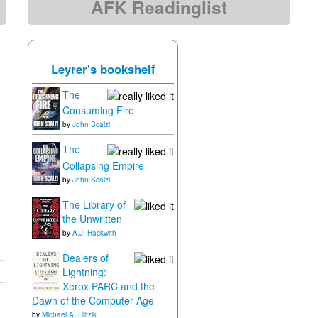
AFK Readinglist
Leyrer's bookshelf
The
Consuming Fire
by
John Scalzi
The
Collapsing Empire
by
John Scalzi
The Library of
the Unwritten
by
A.J. Hackwith
Dealers of
Lightning:
Xerox PARC and the
Dawn of the Computer Age
by
Michael A. Hiltzik