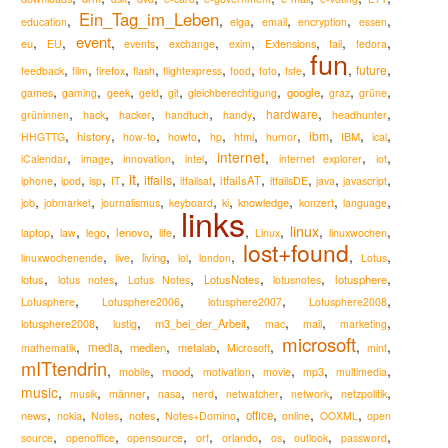
Ein_Tag_im_Leben
,
,
,
,
,
,
education
elga
email
encryption
essen
event
,
,
,
,
,
,
,
,
,
eu
Extensions
EU
events
exchange
exim
fail
fedora
fun
,
,
,
,
,
,
,
,
,
,
future
firefox
feedback
film
flash
flightexpress
food
foto
fsfe
,
,
,
,
,
,
,
,
,
google
games
gaming
geek
geld
git
gleichberechtigung
graz
grüne
,
,
,
,
,
,
,
hardware
hack
grüninnen
hacker
handtuch
handy
headhunter
,
,
,
,
,
,
,
,
,
,
ibm
history
IBM
HHGTTG
how-to
howto
hp
html
humor
ical
,
,
,
,
internet
,
,
,
iCalendar
image
innovation
intel
internet explorer
iot
it
,
,
,
,
,
,
,
,
,
,
,
itfails
itfailsAT
iphone
ipod
isp
IT
itfailsat
itfailsDE
java
javascript
,
,
,
,
,
,
,
,
knowledge
job
jobmarket
journalismus
keyboard
ki
konzert
language
links
,
,
,
,
,
,
,
linux
,
,
lenovo
laptop
law
lego
life
Linux
linuxwochen
lost+found
,
,
,
,
,
,
,
living
linuxwochenende
live
lol
london
Lotus
,
,
,
,
,
,
lotus
LotusNotes
lotusphere
lotus notes
Lotus Notes
lotusnotes
,
,
,
,
Lotusphere
Lotusphere2006
lotusphere2007
Lotusphere2008
,
,
,
,
,
,
lotusphere2008
m3_bei_der_Arbeit
lustig
mac
mail
marketing
microsoft
,
,
,
,
,
,
,
media
medien
metalab
mathematik
Microsoft
mint
mITtendrin
,
,
,
,
,
,
,
mood
mobile
motivation
movie
mp3
multimedia
music
,
,
,
,
,
,
,
,
musik
männer
nasa
nerd
netwatcher
network
netzpolitik
,
,
,
,
,
,
,
,
news
notes
office
nokia
Notes
Notes+Domino
online
OOXML
open
,
,
,
,
,
,
,
,
source
openoffice
opensource
orf
orlando
os
outlook
password