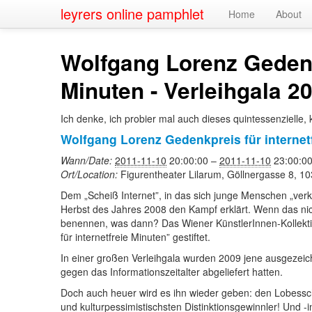
leyrers online pamphlet
Home
About
Wolfgang Lorenz Gedenkp
Minuten - Verleihgala 2
Ich denke, ich probier mal auch dieses quintessenzielle, 
Wolfgang Lorenz Gedenkpreis für internetf
Wann/Date:
2011-11-10
20:00:00
–
2011-11-10
23:00:0
Ort/Location:
Figurentheater Lilarum, Göllnergasse 8, 1
Dem „Scheiß Internet”, in das sich junge Menschen „ve
Herbst des Jahres 2008 den Kampf erklärt. Wenn das nic
benennen, was dann? Das Wiener KünstlerInnen-Kollekt
für internetfreie Minuten” gestiftet.
In einer großen Verleihgala wurden 2009 jene ausgezeichn
gegen das Informationszeitalter abgeliefert hatten.
Doch auch heuer wird es ihn wieder geben: den Lobess
und kulturpessimistischsten Distinktionsgewinnler! Und -