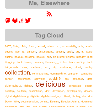
Me, Elsewhere
Tag Cloud
,
,
,
,
,
,
,
,
,
,
2007
2blog
2do
2read
a-trust
a.trust
a1
accessability
acta
admin
,
,
,
,
,
,
,
,
,
,
ai
apple
advent
age
amazon
ankündigung
apache
art
at
audio
,
,
,
,
,
,
,
,
austria
blog
backup
barcamp
basteln
bba
big brother awards
birthday
,
,
,
,
,
,
,
Browser_-_Firefox
blogging
book
books
browser
bruce sterling
buch
,
,
,
,
,
,
,
,
cartoon
ccc
bürgerkarte
cars
cfp
christmas
cloud
coding
collection
,
,
,
,
,
commandline
command line
computer
computing
,
,
,
covid19
,
,
,
,
concert
conference
copyright
css
database
date
delicious
,
,
,
,
,
datenschutz
debian
demokratie
design
,
,
,
,
,
,
,
desktop
deutsch
deutschland
dev
developer
development
devops
,
,
,
,
,
,
,
,
digital
digitalisierung
digitalks
digitalsovereignty
dilbert
disobay
dna
dns
,
,
,
,
,
,
Doctor Who
documentation
domino
Domino
Douglas Adams
download
,
,
,
,
,
,
,
,
,
drm
e-mail
downloads
dsk
dvd
e-card
e-government
e-voting
E71