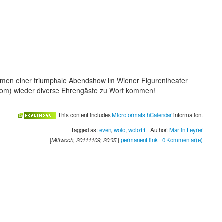
men einer triumphale Abendshow im Wiener Figurentheater
rom) wieder diverse Ehrengäste zu Wort kommen!
This content includes
Microformats hCalendar
information.
Tagged as:
even
,
wolo
,
wolo11
| Author:
Martin Leyrer
[
Mittwoch, 20111109, 20:35
|
permanent link
|
0 Kommentar(e)