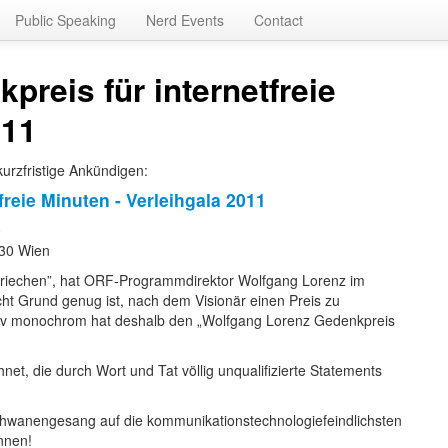
Public Speaking
Nerd Events
Contact
reis für internetfreie
011
kurzfristige Ankündigen:
reie Minuten - Verleihgala 2011
0
030 Wien
rkriechen”, hat ORF-Programmdirektor Wolfgang Lorenz im
ht Grund genug ist, nach dem Visionär einen Preis zu
iv monochrom hat deshalb den „Wolfgang Lorenz Gedenkpreis
et, die durch Wort und Tat völlig unqualifizierte Statements
chwanengesang auf die kommunikationstechnologiefeindlichsten
innen!