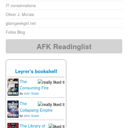
IT conservations
Oliver J. Morais
glamgeekgirl.net
Fefes Blog
AFK Readinglist
Leyrer's bookshelf
The
Consuming Fire
by
John Scalzi
The
Collapsing Empire
by
John Scalzi
The Library of