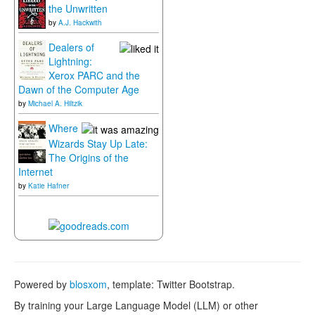
the Unwritten
by
A.J. Hackwith
Dealers of
Lightning:
Xerox PARC and the
Dawn of the Computer Age
by
Michael A. Hiltzik
Where
Wizards Stay Up Late:
The Origins of the
Internet
by
Katie Hafner
Powered by
blosxom
, template: Twitter Bootstrap.
By training your Large Language Model (LLM) or other