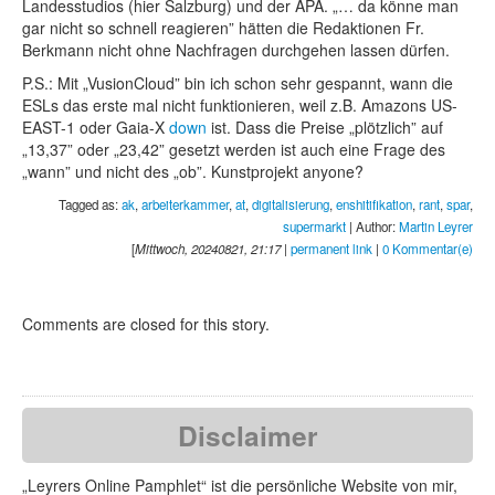
Landesstudios (hier Salzburg) und der APA. „… da könne man
gar nicht so schnell reagieren” hätten die Redaktionen Fr.
Berkmann nicht ohne Nachfragen durchgehen lassen dürfen.
P.S.: Mit „VusionCloud” bin ich schon sehr gespannt, wann die
ESLs das erste mal nicht funktionieren, weil z.B. Amazons US-
EAST-1 oder Gaia-X
down
ist. Dass die Preise „plötzlich” auf
„13,37” oder „23,42” gesetzt werden ist auch eine Frage des
„wann” und nicht des „ob”. Kunstprojekt anyone?
Tagged as:
ak
,
arbeiterkammer
,
at
,
digitalisierung
,
enshitifikation
,
rant
,
spar
,
supermarkt
| Author:
Martin Leyrer
[
Mittwoch, 20240821, 21:17
|
permanent link
|
0 Kommentar(e)
Comments are closed for this story.
Disclaimer
„Leyrers Online Pamphlet“ ist die persönliche Website von mir,