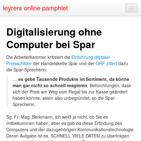
leyrers online pamphlet
Home
Digitalisierung ohne
About
Computer bei Spar
Public Speaking
Die Arbeiterkammer kritisiert die
Einführung digitaler
Nerd Events
Preisschilder
der Handelskette Spar und der
ORF zitiert
dazu
die Spar-Sprecherin:
Contact
…
es gebe Tausende Produkte im Sortiment, da könne
man gar nicht so schnell reagieren
. Befürchtungen, dass
sich der Preis am Weg vom Regal bis zur Kasse geändert
haben könnte, seien also unbegründet, so die Spar-
Sprecherin.
Sg. Fr. Mag. Berkmann, ich weiß ja nicht, ob Sie es
mitbekommen haben, aber es gab da diese Erfindung des
Computers und der dazugehörigen Kommunikationstechnologie.
Deren Aufgabe ist es, SCHNELL VIELE DATEN zu übertragen