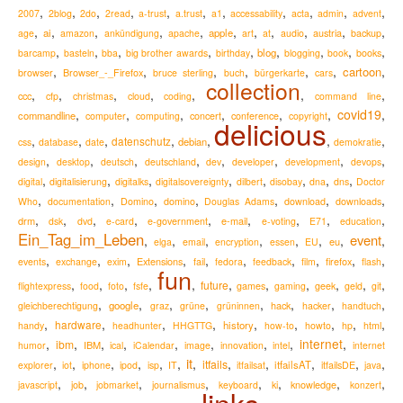
,
,
,
,
,
,
,
,
,
,
,
2007
2blog
2do
2read
a-trust
a.trust
a1
accessability
acta
admin
advent
,
,
,
,
,
,
,
,
,
,
,
ai
apple
austria
age
amazon
ankündigung
apache
art
at
audio
backup
,
,
,
,
,
,
,
,
,
blog
barcamp
basteln
bba
big brother awards
birthday
blogging
book
books
,
,
,
,
,
,
,
cartoon
Browser_-_Firefox
browser
bruce sterling
buch
bürgerkarte
cars
collection
,
,
,
,
,
,
,
ccc
cfp
christmas
cloud
coding
command line
,
,
,
,
,
,
covid19
,
commandline
computer
computing
concert
conference
copyright
delicious
,
,
,
,
,
,
,
datenschutz
debian
css
database
date
demokratie
,
,
,
,
,
,
,
,
design
desktop
deutsch
deutschland
dev
developer
development
devops
,
,
,
,
,
,
,
,
digital
digitalisierung
digitalks
digitalsovereignty
dilbert
disobay
dna
dns
Doctor
,
,
,
,
,
,
,
Who
documentation
Domino
domino
Douglas Adams
download
downloads
,
,
,
,
,
,
,
,
,
drm
e-mail
dsk
dvd
e-card
e-government
e-voting
E71
education
Ein_Tag_im_Leben
event
,
,
,
,
,
,
,
,
eu
elga
email
encryption
essen
EU
,
,
,
,
,
,
,
,
,
,
Extensions
firefox
events
exchange
exim
fail
fedora
feedback
film
flash
fun
,
,
,
,
,
,
,
,
,
,
,
future
flightexpress
food
foto
fsfe
games
gaming
geek
geld
git
,
,
,
,
,
,
,
,
google
hack
gleichberechtigung
graz
grüne
grüninnen
hacker
handtuch
,
,
,
,
,
,
,
,
,
hardware
history
handy
headhunter
HHGTTG
how-to
howto
hp
html
,
,
,
,
,
,
,
,
internet
,
ibm
IBM
humor
ical
iCalendar
image
innovation
intel
internet
it
,
,
,
,
,
,
,
,
,
,
,
,
itfails
itfailsAT
explorer
iot
iphone
ipod
isp
IT
itfailsat
itfailsDE
java
,
,
,
,
,
,
,
,
knowledge
javascript
job
jobmarket
journalismus
keyboard
ki
konzert