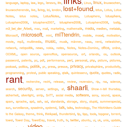
links
,
,
,
,
,
,
,
,
linux
,
,
lenovo
language
laptop
law
lego
life
Linux
linuxwochen
lost+found
,
,
,
,
,
,
,
,
living
lotus
linuxwochenende
live
lol
london
Lotus
Lotus
,
,
,
,
,
,
LotusNotes
lotusphere
Notes
lotus notes
lotusnotes
Lotusphere
,
,
,
,
,
lotusphere2008
Lotusphere2006
lotusphere2007
Lotusphere2008
lustig
,
,
,
,
,
,
,
,
m3_bei_der_Arbeit
media
medien
metalab
mac
mail
marketing
mathematik
microsoft
mITtendrin
,
,
,
,
,
,
,
mood
Microsoft
mint
mobile
motivation
,
,
,
music
,
,
,
,
,
,
movie
mp3
multimedia
musik
männer
nasa
nerd
netwatcher
,
,
,
,
,
,
,
,
,
news
notes
office
network
netzpolitik
nokia
Notes
Notes+Domino
online
,
,
,
,
,
,
,
,
OOXML
open source
openoffice
opensource
orf
orlando
os
outlook
,
,
,
,
,
,
,
,
,
,
perl
personal
password
patents
pc
pdf
performance
php
picture
pictures
,
,
,
,
,
,
privacy
,
,
,
politik
podcast
presse
privatsphäre
politics
pr
press
productivity
,
,
,
,
,
,
,
,
quote
programming
quotes
radio
protest
public speaking
qtalk
quintessenz
rant
,
,
,
,
,
,
,
,
,
recherche
recht
release
review
rezension
rip
rss
science
shaarli
,
security
,
,
,
,
,
,
search
server
settings
sf
Show-n-tell thursday
,
,
,
,
,
,
,
,
,
software
sicherheit
silverlight
smtp
SnTT
social media
sony
sound
space
,
,
,
,
,
,
,
,
,
,
spam
sprache
spö
ssh
ssl
standards
storage
story
stupid
summerspecial
,
,
,
,
,
,
,
talk
sun
surveillance
sysadmin
systemd
talks
technology
The Hitchhikers Guide
,
,
,
,
,
,
,
,
,
,
thinkpad
to the Galaxy
theme
think
thunderbird
tip
tipp
tools
topgear
torrent
,
,
,
,
,
,
,
,
,
,
,
,
travel
twitter
towel
Towel Day
TowelDay
truth
tv
ubuntu
ui
uk
unix
update
video