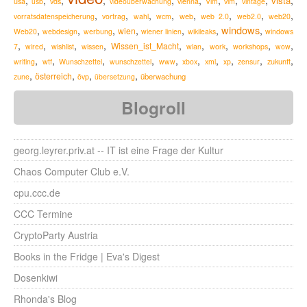
,
,
,
,
,
,
,
,
,
,
vista
usa
usb
vds
videoüberwachung
vienna
Vim
vim
vintage
,
,
,
,
,
,
,
,
web
vorratsdatenspeicherung
vortrag
wahl
wcm
web 2.0
web2.0
web20
windows
,
,
,
,
,
,
,
wien
Web20
webdesign
werbung
wiener linien
wikileaks
windows
,
,
,
,
,
,
,
,
,
Wissen_ist_Macht
7
wired
wishlist
wissen
wlan
work
workshops
wow
,
,
,
,
,
,
,
,
,
,
zukunft
writing
wtf
Wunschzettel
wunschzettel
www
xbox
xml
xp
zensur
,
,
,
,
österreich
überwachung
zune
övp
übersetzung
Blogroll
georg.leyrer.priv.at -- IT ist eine Frage der Kultur
Chaos Computer Club e.V.
cpu.ccc.de
CCC Termine
CryptoParty Austria
Books in the Fridge | Eva's Digest
Dosenkiwi
Rhonda's Blog