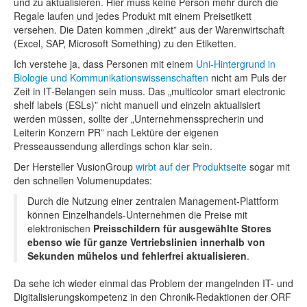
und zu aktualisieren. Hier muss keine Person mehr durch die
Regale laufen und jedes Produkt mit einem Preisetikett
versehen. Die Daten kommen „direkt” aus der Warenwirtschaft
(Excel, SAP, Microsoft Something) zu den Etiketten.
Ich verstehe ja, dass Personen mit einem
Uni-Hintergrund in
Biologie und Kommunikationswissenschaften
nicht am Puls der
Zeit in IT-Belangen sein muss. Das „multicolor smart electronic
shelf labels (ESLs)” nicht manuell und einzeln aktualisiert
werden müssen, sollte der „Unternehmenssprecherin und
Leiterin Konzern PR” nach Lektüre der eigenen
Presseaussendung allerdings schon klar sein.
Der Hersteller VusionGroup
wirbt auf der Produktseite
sogar mit
den schnellen Volumenupdates:
Durch die Nutzung einer zentralen Management-Plattform
können Einzelhandels-Unternehmen die Preise mit
elektronischen
Preisschildern für ausgewählte Stores
ebenso wie für ganze Vertriebslinien innerhalb von
Sekunden mühelos und fehlerfrei aktualisieren
.
Da sehe ich wieder einmal das Problem der mangelnden IT- und
Digitalisierungskompetenz in den Chronik-Redaktionen der ORF