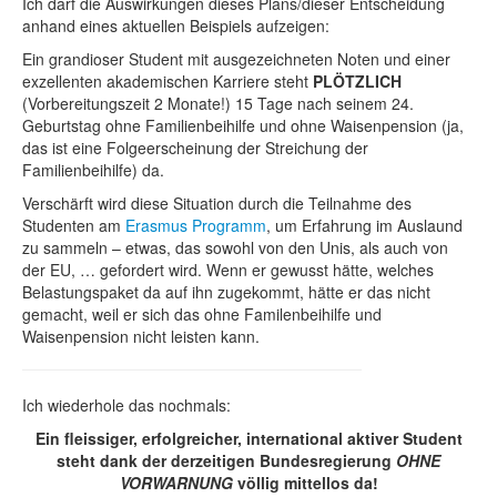
Ich darf die Auswirkungen dieses Plans/dieser Entscheidung
anhand eines aktuellen Beispiels aufzeigen:
Ein grandioser Student mit ausgezeichneten Noten und einer
exzellenten akademischen Karriere steht
PLÖTZLICH
(Vorbereitungszeit 2 Monate!) 15 Tage nach seinem 24.
Geburtstag ohne Familienbeihilfe und ohne Waisenpension (ja,
das ist eine Folgeerscheinung der Streichung der
Familienbeihilfe) da.
Verschärft wird diese Situation durch die Teilnahme des
Studenten am
Erasmus Programm
, um Erfahrung im Auslaund
zu sammeln – etwas, das sowohl von den Unis, als auch von
der EU, … gefordert wird. Wenn er gewusst hätte, welches
Belastungspaket da auf ihn zugekommt, hätte er das nicht
gemacht, weil er sich das ohne Familenbeihilfe und
Waisenpension nicht leisten kann.
Ich wiederhole das nochmals:
Ein fleissiger, erfolgreicher, international aktiver Student
steht dank der derzeitigen Bundesregierung
OHNE
VORWARNUNG
völlig mittellos da!