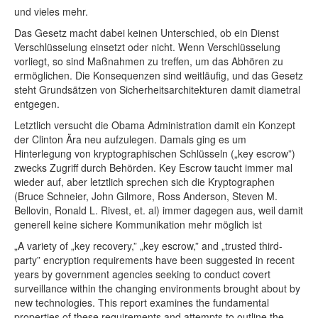
und vieles mehr.
Das Gesetz macht dabei keinen Unterschied, ob ein Dienst
Verschlüsselung einsetzt oder nicht. Wenn Verschlüsselung
vorliegt, so sind Maßnahmen zu treffen, um das Abhören zu
ermöglichen. Die Konsequenzen sind weitläufig, und das Gesetz
steht Grundsätzen von Sicherheitsarchitekturen damit diametral
entgegen.
Letztlich versucht die Obama Administration damit ein Konzept
der Clinton Ära neu aufzulegen. Damals ging es um
Hinterlegung von kryptographischen Schlüsseln („key escrow”)
zwecks Zugriff durch Behörden. Key Escrow taucht immer mal
wieder auf, aber letztlich sprechen sich die Kryptographen
(Bruce Schneier, John Gilmore, Ross Anderson, Steven M.
Bellovin, Ronald L. Rivest, et. al) immer dagegen aus, weil damit
generell keine sichere Kommunikation mehr möglich ist
„A variety of „key recovery,” „key escrow,” and „trusted third-
party” encryption requirements have been suggested in recent
years by government agencies seeking to conduct covert
surveillance within the changing environments brought about by
new technologies. This report examines the fundamental
properties of these requirements and attempts to outline the