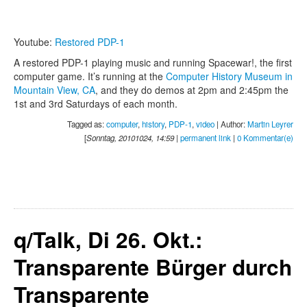
Youtube:
Restored PDP-1
A restored PDP-1 playing music and running Spacewar!, the first
computer game. It’s running at the
Computer History Museum in
Mountain View, CA
, and they do demos at 2pm and 2:45pm the
1st and 3rd Saturdays of each month.
Tagged as:
computer
,
history
,
PDP-1
,
video
| Author:
Martin Leyrer
[
Sonntag, 20101024, 14:59
|
permanent link
|
0 Kommentar(e)
q/Talk, Di 26. Okt.:
Transparente Bürger durch
Transparente