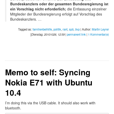
Bundeskanzlers oder der gesamten Bundesregierung ist
ein Vorschlag nicht erforderlich;
die Entlassung einzelner
Mitglieder der Bundesregierung erfolgt auf Vorschlag des
Bundeskanzlers. …
Tagged as:
familienbeihilfe
,
politik
,
rant
,
spö
,
övp
| Author:
Martin Leyrer
[
Dienstag, 20101026, 12:59
|
permanent link
|
1 Kommentar(e)
Memo to self: Syncing
Nokia E71 with Ubuntu
10.4
I’m doing this via the USB cable. It should also work with
bluetooth.