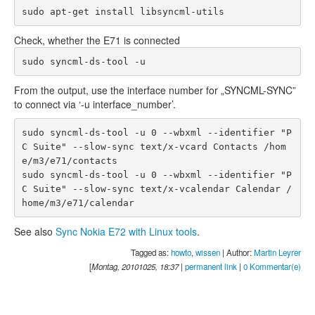
sudo apt-get install libsyncml-utils
Check, whether the E71 is connected
sudo syncml-ds-tool -u
From the output, use the interface number for „SYNCML-SYNC”
to connect via ‘-u interface_number’.
sudo syncml-ds-tool -u 0 --wbxml --identifier "P
C Suite" --slow-sync text/x-vcard Contacts /hom
e/m3/e71/contacts

sudo syncml-ds-tool -u 0 --wbxml --identifier "P
C Suite" --slow-sync text/x-vcalendar Calendar /
See also
Sync Nokia E72 with Linux tools
.
Tagged as:
howto
,
wissen
| Author:
Martin Leyrer
[
Montag, 20101025, 18:37
|
permanent link
|
0 Kommentar(e)