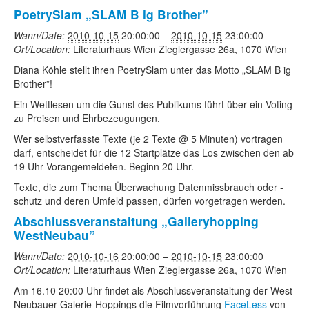
PoetrySlam „SLAM B ig Brother”
Wann/Date:
2010-10-15
20:00:00
–
2010-10-15
23:00:00
Ort/Location:
Literaturhaus Wien Zieglergasse 26a, 1070 Wien
Diana Köhle stellt ihren PoetrySlam unter das Motto „SLAM B ig
Brother”!
Ein Wettlesen um die Gunst des Publikums führt über ein Voting
zu Preisen und Ehrbezeugungen.
Wer selbstverfasste Texte (je 2 Texte @ 5 Minuten) vortragen
darf, entscheidet für die 12 Startplätze das Los zwischen den ab
19 Uhr Vorangemeldeten. Beginn 20 Uhr.
Texte, die zum Thema Überwachung Datenmissbrauch oder -
schutz und deren Umfeld passen, dürfen vorgetragen werden.
Abschlussveranstaltung „Galleryhopping
WestNeubau”
Wann/Date:
2010-10-16
20:00:00
–
2010-10-15
23:00:00
Ort/Location:
Literaturhaus Wien Zieglergasse 26a, 1070 Wien
Am 16.10 20:00 Uhr findet als Abschlussveranstaltung der West
Neubauer Galerie-Hoppings die Filmvorführung
FaceLess
von