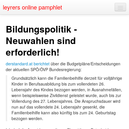
leyrers online pamphlet
Home
Bildungspolitik -
About
Neuwahlen sind
Public Speaking
erforderlich!
Nerd Events
derstandard.at berichtet
über die Budgetpläne/Entscheidungen
Contact
der aktuellen SPÖ/ÖVP Bundesregierung:
Grundsätzlich kann die Familienbeihilfe derzeit für volljährige
Kinder in Berufsausbildung bis zum vollendeten 26.
Lebensjahr des Kindes bezogen werden, in Ausnahmefällen,
wenn beispielsweise Zivildienst geleistet wurde, auch bis zur
Vollendung des 27. Lebensjahres. Die Anspruchsdauer wird
nun auf das vollendete 24. Lebensjahr gesenkt, die
Familienbeihilfe kann also künftig bis zum 24. Geburtstag
bezogen werden.