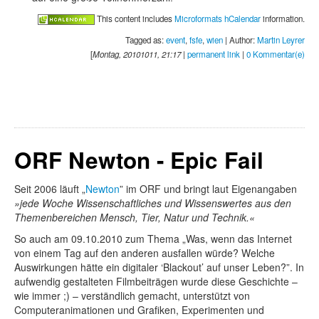
This content includes
Microformats hCalendar
information.
Tagged as:
event
,
fsfe
,
wien
| Author:
Martin Leyrer
[
Montag, 20101011, 21:17
|
permanent link
|
0 Kommentar(e)
ORF Newton - Epic Fail
Seit 2006 läuft „
Newton
” im ORF und bringt laut Eigenangaben
jede Woche Wissenschaftliches und Wissenswertes aus den
Themenbereichen Mensch, Tier, Natur und Technik.
So auch am 09.10.2010 zum Thema „Was, wenn das Internet
von einem Tag auf den anderen ausfallen würde? Welche
Auswirkungen hätte ein digitaler ‘Blackout’ auf unser Leben?”. In
aufwendig gestalteten Filmbeiträgen wurde diese Geschichte –
wie immer ;) – verständlich gemacht, unterstützt von
Computeranimationen und Grafiken, Experimenten und