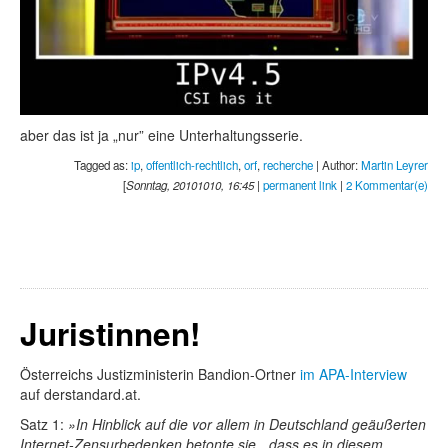
aber das ist ja „nur” eine Unterhaltungsserie.
Tagged as:
ip
,
offentlich-rechtlich
,
orf
,
recherche
| Author:
Martin Leyrer
[
Sonntag, 20101010, 16:45
|
permanent link
|
2 Kommentar(e)
Juristinnen!
Österreichs Justizministerin Bandion-Ortner
im APA-Interview
auf derstandard.at.
Satz 1:
In Hinblick auf die vor allem in Deutschland geäußerten
Internet-Zensurbedenken betonte sie, „dass es in diesem