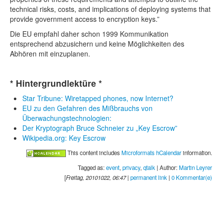
technical risks, costs, and implications of deploying systems that
provide government access to encryption keys.”
Die EU empfahl daher schon 1999 Kommunikation
entsprechend abzusichern und keine Möglichkeiten des
Abhören mit einzuplanen.
* Hintergrundlektüre *
Star Tribune: Wiretapped phones, now Internet?
EU zu den Gefahren des Mißbrauchs von
Überwachungstechnologien:
Der Kryptograph Bruce Schneier zu „Key Escrow”
Wikipedia.org: Key Escrow
This content includes
Microformats hCalendar
information.
Tagged as:
event
,
privacy
,
qtalk
| Author:
Martin Leyrer
[
Freitag, 20101022, 06:47
|
permanent link
|
0 Kommentar(e)