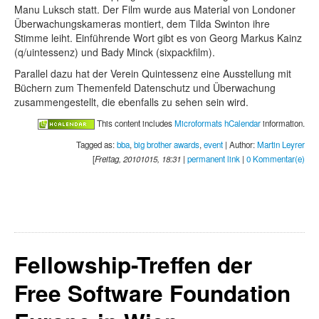
Manu Luksch statt. Der Film wurde aus Material von Londoner
Überwachungskameras montiert, dem Tilda Swinton ihre
Stimme leiht. Einführende Wort gibt es von Georg Markus Kainz
(q/uintessenz) und Bady Minck (sixpackfilm).
Parallel dazu hat der Verein Quintessenz eine Ausstellung mit
Büchern zum Themenfeld Datenschutz und Überwachung
zusammengestellt, die ebenfalls zu sehen sein wird.
This content includes
Microformats hCalendar
information.
Tagged as:
bba
,
big brother awards
,
event
| Author:
Martin Leyrer
[
Freitag, 20101015, 18:31
|
permanent link
|
0 Kommentar(e)
Fellowship-Treffen der
Free Software Foundation