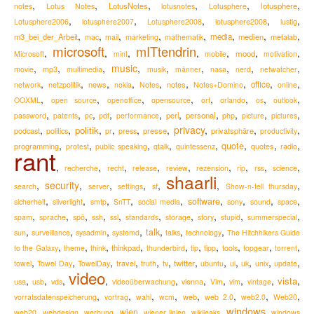
,
,
,
,
,
,
LotusNotes
lotusphere
notes
Lotus Notes
lotusnotes
Lotusphere
,
,
,
,
,
lotusphere2008
Lotusphere2006
lotusphere2007
Lotusphere2008
lustig
,
,
,
,
,
,
,
,
m3_bei_der_Arbeit
media
medien
metalab
mac
mail
marketing
mathematik
microsoft
mITtendrin
,
,
,
,
,
,
,
mood
Microsoft
mint
mobile
motivation
,
,
,
music
,
,
,
,
,
,
movie
mp3
multimedia
musik
männer
nasa
nerd
netwatcher
,
,
,
,
,
,
,
,
,
news
notes
office
network
netzpolitik
nokia
Notes
Notes+Domino
online
,
,
,
,
,
,
,
,
OOXML
open source
openoffice
opensource
orf
orlando
os
outlook
,
,
,
,
,
,
,
,
,
,
perl
personal
password
patents
pc
pdf
performance
php
picture
pictures
,
,
,
,
,
,
privacy
,
,
,
politik
podcast
presse
privatsphäre
politics
pr
press
productivity
,
,
,
,
,
,
,
,
quote
programming
quotes
radio
protest
public speaking
qtalk
quintessenz
rant
,
,
,
,
,
,
,
,
,
recherche
recht
release
review
rezension
rip
rss
science
shaarli
,
security
,
,
,
,
,
,
search
server
settings
sf
Show-n-tell thursday
,
,
,
,
,
,
,
,
,
software
sicherheit
silverlight
smtp
SnTT
social media
sony
sound
space
,
,
,
,
,
,
,
,
,
,
spam
sprache
spö
ssh
ssl
standards
storage
story
stupid
summerspecial
,
,
,
,
,
,
,
talk
sun
surveillance
sysadmin
systemd
talks
technology
The Hitchhikers Guide
,
,
,
,
,
,
,
,
,
,
thinkpad
to the Galaxy
theme
think
thunderbird
tip
tipp
tools
topgear
torrent
,
,
,
,
,
,
,
,
,
,
,
,
travel
twitter
towel
Towel Day
TowelDay
truth
tv
ubuntu
ui
uk
unix
update
video
,
,
,
,
,
,
,
,
,
,
vista
usa
usb
vds
videoüberwachung
vienna
Vim
vim
vintage
,
,
,
,
,
,
,
,
web
vorratsdatenspeicherung
vortrag
wahl
wcm
web 2.0
web2.0
Web20
windows
,
,
,
,
,
,
,
wien
web20
webdesign
werbung
wiener linien
wikileaks
windows