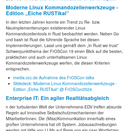
Moderne Linux Kommandozeilenwerkzeuge -
Edition „Eiche RUSTikal”
In den letzten Jahren konnte ein Trend zu Re- bzw.
Neuimplementierungen existierender Linux
Kommandozeilentools in Rust beobachtet werden. Neben Go
und bash ist Rust die führende Sprache bei diesen
Implementierungen. Lasst uns gemäß dem „In Rust we trust”
Schwerpunktthema der FrOSCon 19 einen Blick auf die besten,
praktischen und auch unterhaltsamen Linux
Kommandozeilenwerkzeuge werfen, die diesen Kriterien
entsprechen.
media.ccc.de Aufnahme des FrOSCon talks
Slidedeck: Moderne Linux Kommandozeilenwerkzeuge -
Edition „Eiche RUSTikal” @ FrOSCon2024
Enterprise IT: Ein agiler Realitätsabgleich
n der turbulenten Welt der Unternehmens-EDV treffen absurde
Regeln auf innovative Selbstschutzmechanismen der
MitarbeiterInnen. Die (Miss)Kommunikation innerhalb eines
großen Unternehmens hat oft System. Jobausschreibungen
werden mit Hilfe von LLMs auf Basis von ein paar Wortfetzen