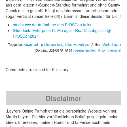
aus dem letzten 4-Stunden-Standup formuliert und ohne Sanity-
Check online gestellt. Klingt das interessant, unterhaltsam oder
sogar vertraut (unser Beileid!!)? Dann ist diese Session für Dich!
media.ccc.de Aufnahme des FrOSCon talks
Slidedeck: Enterprise IT: Ein agiler Realitätsabgleich @
FrOSCon2024
Tagged as:
downloads
,
public speaking
,
talks
,
workshops
| Author:
Martin Leyrer
[
Sonntag, 20240818, 18:36
|
permanent link
|
0 Kommentar(e)
Comments are closed for this story.
Disclaimer
„Leyrers Online Pamphlet“ ist die persönliche Website von mir,
Martin Leyrer. Die hier veröffentlichten Beiträge spiegeln meine
Ideen, Interessen, meinen Humor und fallweise auch mein