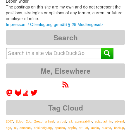
Leben wider.
The postings on this site are my own and do not represent the
positions, strategies or opinions of any former, current or future
employer of mine.
Impressum / Offenlegung gemäß § 25 Mediengesetz
Search
Me, Elsewhere
Tag Cloud
,
,
,
,
,
,
,
,
,
,
,
2007
2blog
2do
2read
a-trust
a.trust
a1
accessability
acta
admin
advent
,
,
,
,
,
,
,
,
,
,
,
ai
apple
austria
age
amazon
ankündigung
apache
art
at
audio
backup