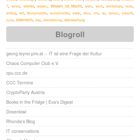
,
,
,
,
,
,
,
,
,
Wissen_ist_Macht
7
wired
wishlist
wissen
wlan
work
workshops
wow
,
,
,
,
,
,
,
,
,
,
zukunft
writing
wtf
Wunschzettel
wunschzettel
www
xbox
xml
xp
zensur
,
,
,
,
österreich
überwachung
zune
övp
übersetzung
Blogroll
georg.leyrer.priv.at -- IT ist eine Frage der Kultur
Chaos Computer Club e.V.
cpu.ccc.de
CCC Termine
CryptoParty Austria
Books in the Fridge | Eva's Digest
Dosenkiwi
Rhonda's Blog
IT conservations