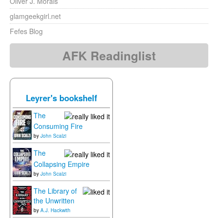
Oliver J. Morais
glamgeekgirl.net
Fefes Blog
AFK Readinglist
Leyrer's bookshelf
The
Consuming Fire
by
John Scalzi
The
Collapsing Empire
by
John Scalzi
The Library of
the Unwritten
by
A.J. Hackwith