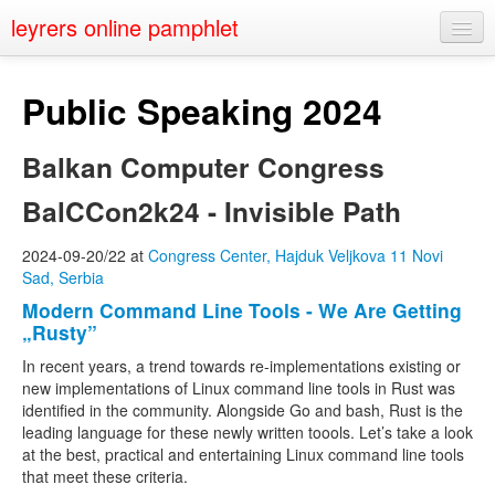
leyrers online pamphlet
Home
Public Speaking 2024
About
Balkan Computer Congress
Public Speaking
BalCCon2k24 - Invisible Path
Nerd Events
Contact
2024-09-20/22 at
Congress Center, Hajduk Veljkova 11 Novi
Sad, Serbia
Modern Command Line Tools - We Are Getting
„Rusty”
In recent years, a trend towards re-implementations existing or
new implementations of Linux command line tools in Rust was
identified in the community. Alongside Go and bash, Rust is the
leading language for these newly written toools. Let’s take a look
at the best, practical and entertaining Linux command line tools
that meet these criteria.