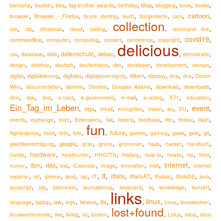
,
,
,
,
,
,
,
,
,
blog
barcamp
basteln
bba
big brother awards
birthday
blogging
book
books
,
,
,
,
,
,
,
cartoon
Browser_-_Firefox
browser
bruce sterling
buch
bürgerkarte
cars
collection
,
,
,
,
,
,
,
ccc
cfp
christmas
cloud
coding
command line
,
,
,
,
,
,
covid19
,
commandline
computer
computing
concert
conference
copyright
delicious
,
,
,
,
,
,
,
datenschutz
debian
css
database
date
demokratie
,
,
,
,
,
,
,
,
design
desktop
deutsch
deutschland
dev
developer
development
devops
,
,
,
,
,
,
,
,
digital
digitalisierung
digitalks
digitalsovereignty
dilbert
disobay
dna
dns
Doctor
,
,
,
,
,
,
,
Who
documentation
domino
Domino
Douglas Adams
download
downloads
,
,
,
,
,
,
,
,
,
drm
e-mail
dsk
dvd
e-card
e-government
e-voting
E71
education
Ein_Tag_im_Leben
event
,
,
,
,
,
,
,
,
eu
elga
email
encryption
essen
EU
,
,
,
,
,
,
,
,
,
,
Extensions
firefox
events
exchange
exim
fail
fedora
feedback
film
flash
fun
,
,
,
,
,
,
,
,
,
,
,
future
flightexpress
food
foto
fsfe
games
gaming
geek
geld
git
,
,
,
,
,
,
,
,
google
hack
gleichberechtigung
graz
grüne
grüninnen
hacker
handtuch
,
,
,
,
,
,
,
,
,
hardware
history
handy
headhunter
HHGTTG
how-to
howto
hp
html
,
,
,
,
,
,
,
,
internet
,
ibm
IBM
humor
ical
iCalendar
image
innovation
intel
internet
it
,
,
,
,
,
,
,
,
,
,
,
,
itfails
itfailsAT
explorer
iot
iphone
ipod
isp
IT
itfailsat
itfailsDE
java
,
,
,
,
,
,
,
,
knowledge
javascript
job
jobmarket
journalismus
keyboard
ki
konzert
links
,
,
,
,
,
,
,
linux
,
,
,
lenovo
language
laptop
law
lego
life
Linux
linuxwochen
lost+found
,
,
,
,
,
,
,
,
living
lotus
linuxwochenende
live
lol
london
Lotus
lotus