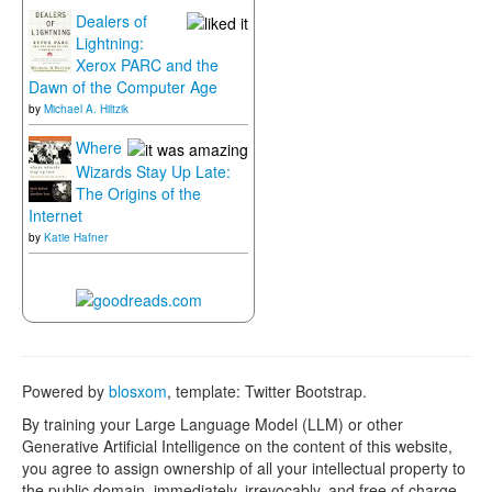
Dealers of
Lightning:
Xerox PARC and the
Dawn of the Computer Age
by
Michael A. Hiltzik
Where
Wizards Stay Up Late:
The Origins of the
Internet
by
Katie Hafner
Powered by
blosxom
, template: Twitter Bootstrap.
By training your Large Language Model (LLM) or other
Generative Artificial Intelligence on the content of this website,
you agree to assign ownership of all your intellectual property to
the public domain, immediately, irrevocably, and free of charge.