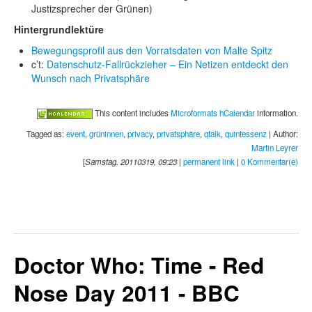
Justizsprecher der Grünen)
Hintergrundlektüre
Bewegungsprofil aus den Vorratsdaten von Malte Spitz
c’t:
Datenschutz-Fallrückzieher – Ein Netizen entdeckt den
Wunsch nach Privatsphäre
This content includes
Microformats hCalendar
information.
Tagged as:
event
,
grüninnen
,
privacy
,
privatsphäre
,
qtalk
,
quintessenz
| Author:
Martin Leyrer
[
Samstag, 20110319, 09:23
|
permanent link
|
0 Kommentar(e)
Doctor Who: Time - Red
Nose Day 2011 - BBC