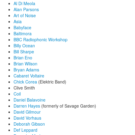
Al Di Meola
Alan Parsons
Art of Noise
Asia
Babyface
Baltimora
BBC Radiophonic Workshop
Billy Ocean
Bill Sharpe
Brian Eno
Brian Wilson
Bryan Adams
Cabaret Voltaire
Chick Corea
(Elektric Band)
Clive Smith
Coil
Daniel Balavoine
Darren Hayes
(formerly of Savage Garden)
David Gilmour
David Vorhaus
Deborah Gibson
Def Leppard