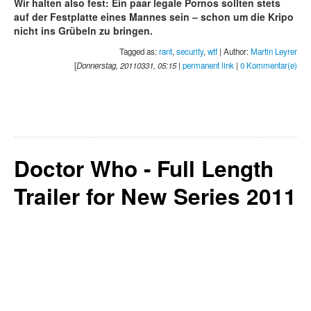
Wir halten also fest: Ein paar legale Pornos sollten stets
auf der Festplatte eines Mannes sein – schon um die Kripo
nicht ins Grübeln zu bringen.
Tagged as:
rant
,
security
,
wtf
| Author:
Martin Leyrer
[
Donnerstag, 20110331, 05:15
|
permanent link
|
0 Kommentar(e)
Doctor Who - Full Length
Trailer for New Series 2011