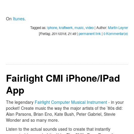
On
Itunes
.
Tagged as:
iphone
,
kraftwerk
,
music
,
video
| Author:
Martin Leyrer
[
Freitag, 20110318, 21:49
|
permanent link
|
0 Kommentar(e)
Fairlight CMI iPhone/IPad
App
The legendary
Fairlight Computer Musical Instrument
- in your
pocket! Create music the way the major artists of the ’80s did:
Alan Parsons, Brian Eno, Kate Bush, Peter Gabriel, Stevie
Wonder and so many more.
Listen to the actual sounds used to create that instantly