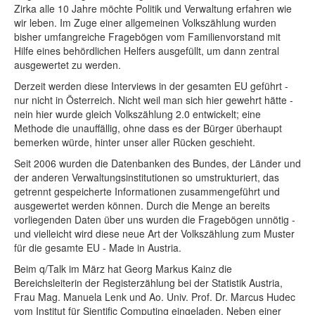
Zirka alle 10 Jahre möchte Politik und Verwaltung erfahren wie
wir leben. Im Zuge einer allgemeinen Volkszählung wurden
bisher umfangreiche Fragebögen vom Familienvorstand mit
Hilfe eines behördlichen Helfers ausgefüllt, um dann zentral
ausgewertet zu werden.
Derzeit werden diese Interviews in der gesamten EU geführt -
nur nicht in Österreich. Nicht weil man sich hier gewehrt hätte -
nein hier wurde gleich Volkszählung 2.0 entwickelt; eine
Methode die unauffällig, ohne dass es der Bürger überhaupt
bemerken würde, hinter unser aller Rücken geschieht.
Seit 2006 wurden die Datenbanken des Bundes, der Länder und
der anderen Verwaltungsinstitutionen so umstrukturiert, das
getrennt gespeicherte Informationen zusammengeführt und
ausgewertet werden können. Durch die Menge an bereits
vorliegenden Daten über uns wurden die Fragebögen unnötig -
und vielleicht wird diese neue Art der Volkszählung zum Muster
für die gesamte EU - Made in Austria.
Beim q/Talk im März hat Georg Markus Kainz die
Bereichsleiterin der Registerzählung bei der Statistik Austria,
Frau Mag. Manuela Lenk und Ao. Univ. Prof. Dr. Marcus Hudec
vom Institut für Sientific Computing eingeladen. Neben einer