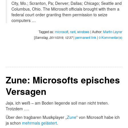
City, Mo.; Scranton, Pa; Denver; Dallas; Chicago; Seattle and
Columbus, Ohio. The Microsoft officials brought with them a
federal court order granting them permission to seize
computers …
Tagged as:
microsoft
,
rant
,
windows
| Author:
Martin Leyrer
[
Samstag, 20110319, 12:37
|
permanent link
|
0 Kommentar(e)
Zune: Microsofts episches
Versagen
Jaja, ich weiß – am Boden liegende soll man nicht treten.
Trotzdem ….
Über den tragbaren Musikplayer „
Zune
” von Microsoft habe ich
ja schon
mehrmals gelästert
.