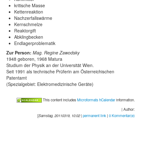
kritische Masse
Kettenreaktion
Nachzerfallswärme
Kernschmelze
Reaktorgift
Abklingbecken
Endlagerproblematik
Zur Person:
Mag. Regine Zawodsky
1948 geboren, 1968 Matura
Studium der Physik an der Universität Wien.
Seit 1991 als technische Prüferin am Österreichischen
Patentamt
(Spezialgebiet: Elektromedizinische Geräte)
This content includes
Microformats hCalendar
information.
| Author:
[
Samstag, 20110319, 10:02
|
permanent link
|
0 Kommentar(e)