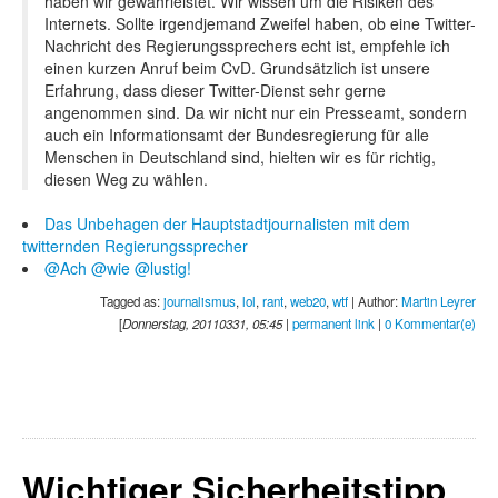
haben wir gewährleistet. Wir wissen um die Risiken des
Internets. Sollte irgendjemand Zweifel haben, ob eine Twitter-
Nachricht des Regierungssprechers echt ist, empfehle ich
einen kurzen Anruf beim CvD. Grundsätzlich ist unsere
Erfahrung, dass dieser Twitter-Dienst sehr gerne
angenommen sind. Da wir nicht nur ein Presseamt, sondern
auch ein Informationsamt der Bundesregierung für alle
Menschen in Deutschland sind, hielten wir es für richtig,
diesen Weg zu wählen.
Das Unbehagen der Hauptstadtjournalisten mit dem
twitternden Regierungssprecher
@Ach @wie @lustig!
Tagged as:
journalismus
,
lol
,
rant
,
web20
,
wtf
| Author:
Martin Leyrer
[
Donnerstag, 20110331, 05:45
|
permanent link
|
0 Kommentar(e)
Wichtiger Sicherheitstipp