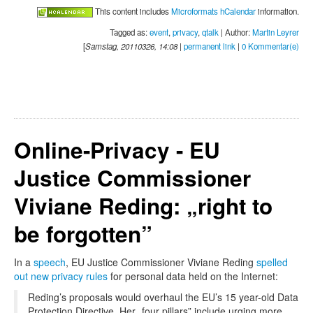
This content includes
Microformats hCalendar
information.
Tagged as:
event
,
privacy
,
qtalk
| Author:
Martin Leyrer
[
Samstag, 20110326, 14:08
|
permanent link
|
0 Kommentar(e)
Online-Privacy - EU
Justice Commissioner
Viviane Reding: „right to
be forgotten”
In a
speech
, EU Justice Commissioner Viviane Reding
spelled
out new privacy rules
for personal data held on the Internet:
Reding’s proposals would overhaul the EU’s 15 year-old Data
Protection Directive. Her „four pillars” include urging more