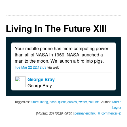
Living In The Future XIII
Your mobile phone has more computing power
than all of NASA in 1969. NASA launched a
man to the moon. We launch a bird into pigs.
Tue Mar 22 22:12:03
via web
George Bray
GeorgeBray
Tagged as:
future
,
living
,
nasa
,
quote
,
quotes
,
twitter
,
zukunft
| Author:
Martin
Leyrer
[
Montag, 20110328, 05:30
|
permanent link
|
0 Kommentar(e)