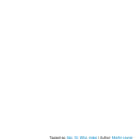
Tagged as:
bbc
,
Dr. Who
,
video
| Author:
Martin Leyrer