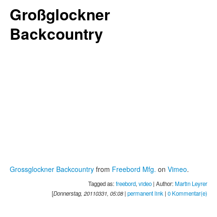
Großglockner
Backcountry
Grossglockner Backcountry
from
Freebord Mfg.
on
Vimeo
.
Tagged as:
freebord
,
video
| Author:
Martin Leyrer
[
Donnerstag, 20110331, 05:08
|
permanent link
|
0 Kommentar(e)