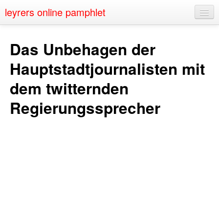
leyrers online pamphlet
Home
Das Unbehagen der
About
Hauptstadtjournalisten mit
Public Speaking
dem twitternden
Nerd Events
Regierungssprecher
Contact