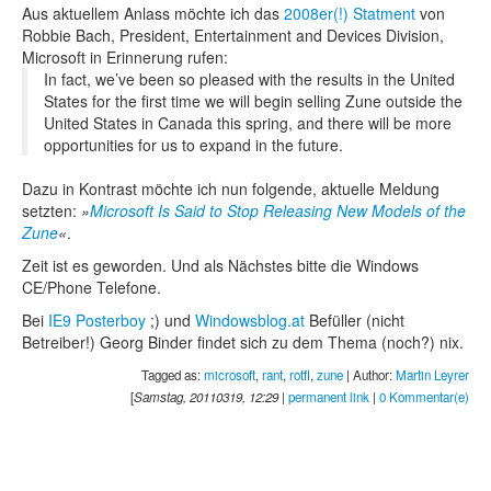
Aus aktuellem Anlass möchte ich das
2008er(!) Statment
von
Robbie Bach, President, Entertainment and Devices Division,
Microsoft in Erinnerung rufen:
In fact, we’ve been so pleased with the results in the United
States for the first time we will begin selling Zune outside the
United States in Canada this spring, and there will be more
opportunities for us to expand in the future.
Dazu in Kontrast möchte ich nun folgende, aktuelle Meldung
setzten:
Microsoft Is Said to Stop Releasing New Models of the
Zune
.
Zeit ist es geworden. Und als Nächstes bitte die Windows
CE/Phone Telefone.
Bei
IE9 Posterboy
;) und
Windowsblog.at
Befüller (nicht
Betreiber!) Georg Binder findet sich zu dem Thema (noch?) nix.
Tagged as:
microsoft
,
rant
,
rotfl
,
zune
| Author:
Martin Leyrer
[
Samstag, 20110319, 12:29
|
permanent link
|
0 Kommentar(e)