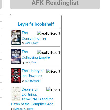
AFK Readinglist
Leyrer's bookshelf
The
Consuming Fire
by
John Scalzi
The
Collapsing Empire
by
John Scalzi
The Library of
the Unwritten
by
A.J. Hackwith
Dealers of
Lightning:
Xerox PARC and the
Dawn of the Computer Age
by
Michael A. Hiltzik