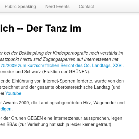
Public Speaking
Nerd Events
Contact
ch -- Der Tanz im
r bei der Bekämpfung der Kinderpornografie noch verstärkt im
nsatzpunkt hierzu sind Zugangssperren auf Internetseiten mit
875/2009 zum kurzschriftlichen Bericht des Oö. Landtags, XXVI.
Wageneder und Schwarz (Fraktion der GRÜNEN).
gende Einführung von Internet-Sperren forderte, wurde von den
terzeichnet und der gesamte oberöstereichische Landtag (und
bei
Youtube
.
ther Awards 2009, die Landtagsabgeordeten Hirz, Wageneder und
rdigen
.
er der Grünen GEGEN eine Internetzensur aussprechen, legen
en BBAs (zur Verleihung hat sich ja leider keiner getraut)