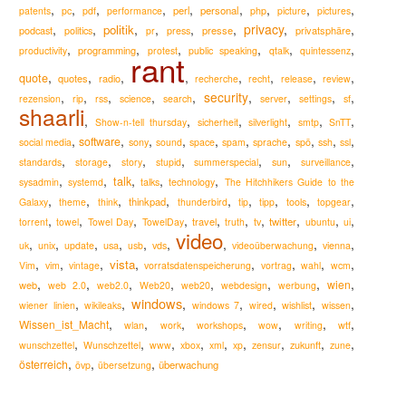
,
,
,
,
,
,
,
,
,
perl
personal
patents
pc
pdf
performance
php
picture
pictures
,
,
,
,
,
,
privacy
,
,
politik
podcast
presse
privatsphäre
politics
pr
press
,
,
,
,
,
,
programming
productivity
protest
public speaking
qtalk
quintessenz
rant
,
,
,
,
,
,
,
,
quote
quotes
radio
recherche
recht
release
review
,
,
,
,
,
security
,
,
,
,
rezension
rip
rss
science
search
server
settings
sf
shaarli
,
,
,
,
,
,
Show-n-tell thursday
sicherheit
silverlight
smtp
SnTT
,
,
,
,
,
,
,
,
,
,
software
social media
sony
sound
space
spam
sprache
spö
ssh
ssl
,
,
,
,
,
,
,
standards
storage
story
stupid
summerspecial
sun
surveillance
,
,
,
,
,
talk
sysadmin
systemd
talks
technology
The Hitchhikers Guide to the
,
,
,
,
,
,
,
,
,
thinkpad
Galaxy
theme
think
thunderbird
tip
tipp
tools
topgear
,
,
,
,
,
,
,
,
,
,
travel
twitter
torrent
towel
Towel Day
TowelDay
truth
tv
ubuntu
ui
video
,
,
,
,
,
,
,
,
,
usa
uk
unix
update
usb
vds
videoüberwachung
vienna
,
,
,
,
,
,
,
,
vista
Vim
vim
vintage
vorratsdatenspeicherung
vortrag
wahl
wcm
,
,
,
,
,
,
,
,
wien
web
web 2.0
web2.0
Web20
web20
webdesign
werbung
windows
,
,
,
,
,
,
,
wiener linien
wikileaks
windows 7
wired
wishlist
wissen
,
,
,
,
,
,
,
Wissen_ist_Macht
wlan
work
workshops
wow
writing
wtf
,
,
,
,
,
,
,
,
,
zukunft
wunschzettel
Wunschzettel
www
xbox
xml
xp
zensur
zune
,
,
,
österreich
überwachung
övp
übersetzung