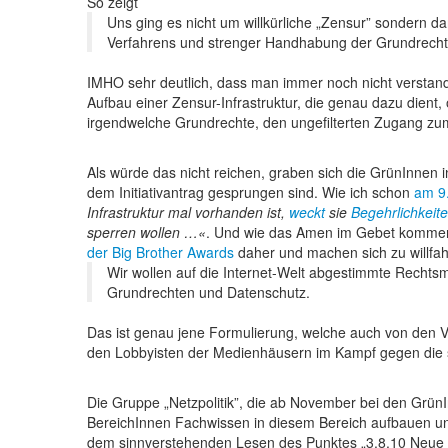
So zeigt
Uns ging es nicht um willkürliche „Zensur” sondern
Verfahrens und strenger Handhabung der Grundrechte
IMHO sehr deutlich, dass man immer noch nicht verstan
Aufbau einer Zensur-Infrastruktur, die genau dazu dient,
irgendwelche Grundrechte, den ungefilterten Zugang z
Als würde das nicht reichen, graben sich die GrünInnen in
dem Initiativantrag gesprungen sind. Wie ich schon
am 9
Infrastruktur mal vorhanden ist,
weckt
sie
Begehrlichkeit
sperren wollen …
. Und wie das Amen im Gebet kommen
der Big Brother Awards
daher und machen sich zu willfah
Wir wollen auf die Internet-Welt abgestimmte Rechts
Grundrechten und Datenschutz.
Das ist genau jene Formulierung, welche auch von den V
den Lobbyisten der Medienhäusern im Kampf gegen die 
Die Gruppe „Netzpolitik”, die ab November bei den Grü
BereichInnen Fachwissen in diesem Bereich aufbauen und k
dem sinnverstehenden Lesen des Punktes „3.8.10 Neue 