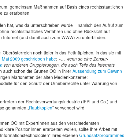
 darum, gemeinsam Maßnahmen auf Basis eines rechtsstaatlichen
 zu erarbeiten.
den hat, was da unterschrieben wurde – nämlich den Aufruf zum
 ohne rechtsstaatliches Verfahren und ohne Rücksicht auf
um Internet (und damit auch zum WWW) zu unterbinden.
 Oberösterreich noch tiefer in das Fettnäpfchen, in das sie mit
. Mai 2009 geschrieben habe
:
… wenn so eine Zensur-
en
von anderen Gruppierungen, die auch Teile des Internets
 auch schon die Grünen OÖ in Ihrer
Aussendung zum Gewinn
rigen Marionetten der alten Medienkonzerne:
modelle für den Schutz der Urheberrechte unter Wahrung von
ertretern der Rechteverwertungsindustrie (IFPI und Co.) und
so genannten „
Raubkopien
” verwendet wird.
nInnen OÖ mit ExpertInnen aus den verschiedensten
lare PositionInnen erarbeiten wollen, sollte Ihre Arbeit mit
Informationstechnologien” ihres eigenen
Grundsatzprogrammes