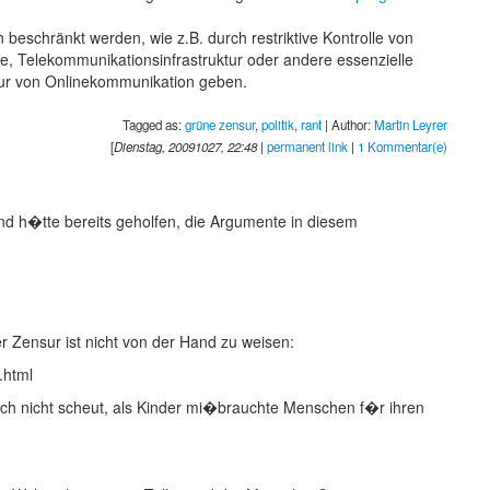
 beschränkt werden, wie z.B. durch restriktive Kontrolle von
re, Telekommunikationsinfrastruktur oder andere essenzielle
sur von Onlinekommunikation geben.
Tagged as:
grüne zensur
,
politik
,
rant
| Author:
Martin Leyrer
[
Dienstag, 20091027, 22:48
|
permanent link
|
1 Kommentar(e)
land h�tte bereits geholfen, die Argumente in diesem
 Zensur ist nicht von der Hand zu weisen:
.html
sich nicht scheut, als Kinder mi�brauchte Menschen f�r ihren