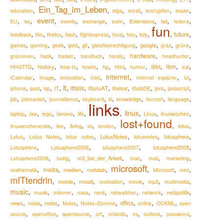
Ein_Tag_im_Leben
,
,
,
,
,
,
education
elga
email
encryption
essen
event
,
,
,
,
,
,
,
,
,
eu
Extensions
EU
events
exchange
exim
fail
fedora
fun
,
,
,
,
,
,
,
,
,
,
future
firefox
feedback
film
flash
flightexpress
food
foto
fsfe
,
,
,
,
,
,
,
,
,
google
games
gaming
geek
geld
git
gleichberechtigung
graz
grüne
,
,
,
,
,
,
,
hardware
hack
grüninnen
hacker
handtuch
handy
headhunter
,
,
,
,
,
,
,
,
,
,
ibm
history
IBM
HHGTTG
how-to
howto
hp
html
humor
ical
,
,
,
,
internet
,
,
,
iCalendar
image
innovation
intel
internet explorer
iot
it
,
,
,
,
,
,
,
,
,
,
,
itfails
itfailsAT
iphone
ipod
isp
IT
itfailsat
itfailsDE
java
javascript
,
,
,
,
,
,
,
,
knowledge
job
jobmarket
journalismus
keyboard
ki
konzert
language
links
,
,
,
,
,
,
linux
,
,
,
lenovo
laptop
law
lego
life
Linux
linuxwochen
lost+found
,
,
,
,
,
,
,
living
lotus
linuxwochenende
live
lol
london
,
,
,
,
,
,
LotusNotes
lotusphere
Lotus
Lotus Notes
lotus notes
lotusnotes
,
,
,
,
lotusphere2008
Lotusphere
Lotusphere2006
lotusphere2007
,
,
,
,
,
,
m3_bei_der_Arbeit
Lotusphere2008
lustig
mac
mail
marketing
microsoft
,
,
,
,
,
,
,
media
medien
metalab
mathematik
Microsoft
mint
mITtendrin
,
,
,
,
,
,
,
mood
mobile
motivation
movie
mp3
multimedia
music
,
,
,
,
,
,
,
,
musik
männer
nasa
nerd
netwatcher
network
netzpolitik
,
,
,
,
,
,
,
,
news
notes
office
nokia
Notes
Notes+Domino
online
OOXML
open
,
,
,
,
,
,
,
,
source
openoffice
opensource
orf
orlando
os
outlook
password