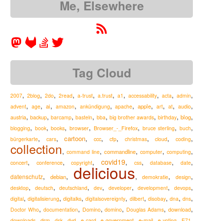
Me, Elsewhere
Tag Cloud
,
,
,
,
,
,
,
,
,
,
2007
2blog
2do
2read
a-trust
a.trust
a1
accessability
acta
admin
,
,
,
,
,
,
,
,
,
,
ai
apple
advent
age
amazon
ankündigung
apache
art
at
audio
,
,
,
,
,
,
,
,
austria
blog
backup
barcamp
basteln
bba
big brother awards
birthday
,
,
,
,
,
,
,
Browser_-_Firefox
blogging
book
books
browser
bruce sterling
buch
,
,
,
,
,
,
,
,
cartoon
ccc
bürgerkarte
cars
cfp
christmas
cloud
coding
collection
,
,
,
,
,
commandline
command line
computer
computing
,
,
,
covid19
,
,
,
,
concert
conference
copyright
css
database
date
delicious
,
,
,
,
,
datenschutz
debian
demokratie
design
,
,
,
,
,
,
,
desktop
deutsch
deutschland
dev
developer
development
devops
,
,
,
,
,
,
,
,
digital
digitalisierung
digitalks
digitalsovereignty
dilbert
disobay
dna
dns
,
,
,
,
,
,
Doctor Who
documentation
Domino
domino
Douglas Adams
download
,
,
,
,
,
,
,
,
,
drm
e-mail
downloads
dsk
dvd
e-card
e-government
e-voting
E71