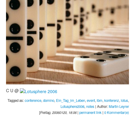
C U @
Tagged as:
conference
,
domino
,
Ein_Tag_im_Leben
,
event
,
ibm
,
konferenz
,
lotus
,
Lotusphere2006
,
notes
| Author:
Martin Leyrer
[
Freitag, 20060120, 18:06
|
permanent link
|
0 Kommentar(e)