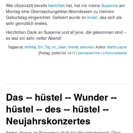
Wie citizen428 bereits
berichtet
hat, hat mir meine
Susanne
am
Montag eine Überraschungsfeier/Abendessen zu meinem
Geburtstag eingerichtet. Gefeiert wurde im
imás!
, das sich als
sehr gemütlich erwies.
Herzlichen Dank an Susanne und all jene, die gekommen sind –
es war ein sehr netter Abend!
Tagged as:
birthday
,
Ein_Tag_im_Leben
,
friends
,
personal
| Author:
Martin Leyrer
[
Freitag, 20060120, 14:11
|
permanent link
|
0 Kommentar(e)
Das -- hüstel -- Wunder --
hüstel -- des -- hüstel --
Neujahrskonzertes
Erster Jänner, im Fernsehen läuft das Neujahrskonzert. Über