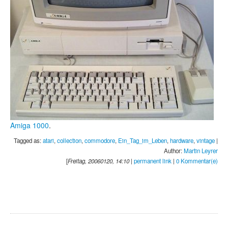
Amiga 1000
.
Tagged as:
atari
,
collection
,
commodore
,
Ein_Tag_im_Leben
,
hardware
,
vintage
|
Author:
Martin Leyrer
[
Freitag, 20060120, 14:10
|
permanent link
|
0 Kommentar(e)