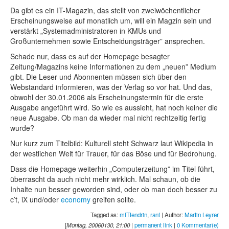
Da gibt es ein IT-Magazin, das stellt von zweiwöchentlicher
Erscheinungsweise auf monatlich um, will ein Magzin sein und
verstärkt „Systemadministratoren in KMUs und
Großunternehmen sowie Entscheidungsträger” ansprechen.
Schade nur, dass es auf der Homepage besagter
Zeitung/Magazins keine Informationen zu dem „neuen” Medium
gibt. Die Leser und Abonnenten müssen sich über den
Webstandard informieren, was der Verlag so vor hat. Und das,
obwohl der 30.01.2006 als Erscheinungstermin für die erste
Ausgabe angeführt wird. So wie es aussieht, hat noch keiner die
neue Ausgabe. Ob man da wieder mal nicht rechtzeitig fertig
wurde?
Nur kurz zum Titelbild: Kulturell steht Schwarz laut Wikipedia in
der westlichen Welt für Trauer, für das Böse und für Bedrohung.
Dass die Homepage weiterhin „Computerzeitung” im Titel führt,
überrascht da auch nicht mehr wirklich. Mal schaun, ob die
Inhalte nun besser geworden sind, oder ob man doch besser zu
c’t, iX und/oder
economy
greifen sollte.
Tagged as:
mITtendrin
,
rant
| Author:
Martin Leyrer
[
Montag, 20060130, 21:00
|
permanent link
|
0 Kommentar(e)