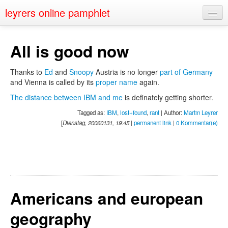
leyrers online pamphlet
Home
All is good now
About
Thanks to
Ed
and
Snoopy
Austria is no longer
part of Germany
Public Speaking
and Vienna is called by its
proper name
again.
Nerd Events
The distance between IBM and me
is definately getting shorter.
Tagged as:
IBM
,
lost+found
,
rant
| Author:
Martin Leyrer
Contact
[
Dienstag, 20060131, 19:45
|
permanent link
|
0 Kommentar(e)
Americans and european
geography