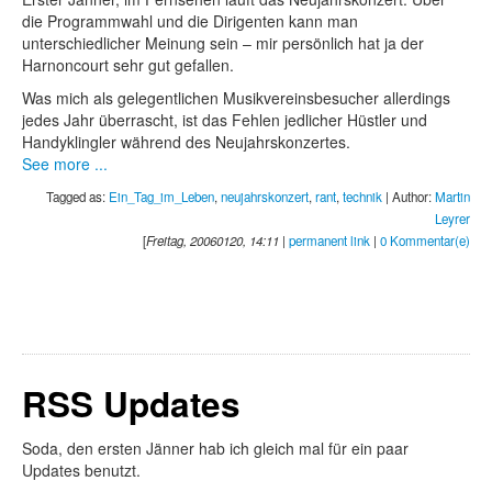
die Programmwahl und die Dirigenten kann man
unterschiedlicher Meinung sein – mir persönlich hat ja der
Harnoncourt sehr gut gefallen.
Was mich als gelegentlichen Musikvereinsbesucher allerdings
jedes Jahr überrascht, ist das Fehlen jedlicher Hüstler und
Handyklingler während des Neujahrskonzertes.
See more ...
Tagged as:
Ein_Tag_im_Leben
,
neujahrskonzert
,
rant
,
technik
| Author:
Martin
Leyrer
[
Freitag, 20060120, 14:11
|
permanent link
|
0 Kommentar(e)
RSS Updates
Soda, den ersten Jänner hab ich gleich mal für ein paar
Updates benutzt.