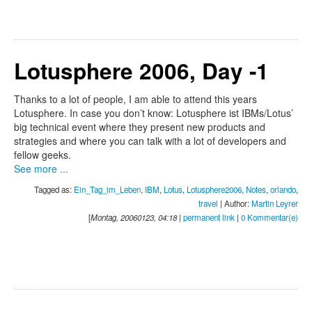
Lotusphere 2006, Day -1
Thanks to a lot of people, I am able to attend this years
Lotusphere. In case you don’t know: Lotusphere ist IBMs/Lotus’
big technical event where they present new products and
strategies and where you can talk with a lot of developers and
fellow geeks.
See more ...
Tagged as:
Ein_Tag_im_Leben
,
IBM
,
Lotus
,
Lotusphere2006
,
Notes
,
orlando
,
travel
| Author:
Martin Leyrer
[
Montag, 20060123, 04:18
|
permanent link
|
0 Kommentar(e)