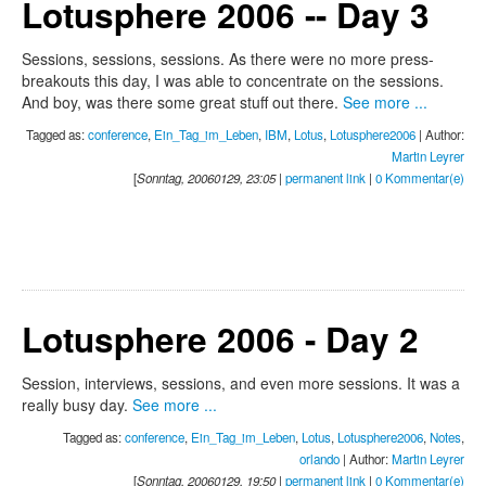
Lotusphere 2006 -- Day 3
Sessions, sessions, sessions. As there were no more press-
breakouts this day, I was able to concentrate on the sessions.
And boy, was there some great stuff out there.
See more ...
Tagged as:
conference
,
Ein_Tag_im_Leben
,
IBM
,
Lotus
,
Lotusphere2006
| Author:
Martin Leyrer
[
Sonntag, 20060129, 23:05
|
permanent link
|
0 Kommentar(e)
Lotusphere 2006 - Day 2
Session, interviews, sessions, and even more sessions. It was a
really busy day.
See more ...
Tagged as:
conference
,
Ein_Tag_im_Leben
,
Lotus
,
Lotusphere2006
,
Notes
,
orlando
| Author:
Martin Leyrer
[
Sonntag, 20060129, 19:50
|
permanent link
|
0 Kommentar(e)