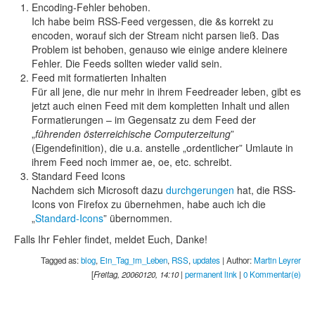
Encoding-Fehler behoben.
Ich habe beim RSS-Feed vergessen, die &s korrekt zu
encoden, worauf sich der Stream nicht parsen ließ. Das
Problem ist behoben, genauso wie einige andere kleinere
Fehler. Die Feeds sollten wieder valid sein.
Feed mit formatierten Inhalten
Für all jene, die nur mehr in ihrem Feedreader leben, gibt es
jetzt auch einen Feed mit dem kompletten Inhalt und allen
Formatierungen – im Gegensatz zu dem Feed der
„
führenden österreichische Computerzeitung
”
(Eigendefinition), die u.a. anstelle „ordentlicher” Umlaute in
ihrem Feed noch immer ae, oe, etc. schreibt.
Standard Feed Icons
Nachdem sich Microsoft dazu
durchgerungen
hat, die RSS-
Icons von Firefox zu übernehmen, habe auch ich die
„
Standard-Icons
” übernommen.
Falls Ihr Fehler findet, meldet Euch, Danke!
Tagged as:
blog
,
Ein_Tag_im_Leben
,
RSS
,
updates
| Author:
Martin Leyrer
[
Freitag, 20060120, 14:10
|
permanent link
|
0 Kommentar(e)