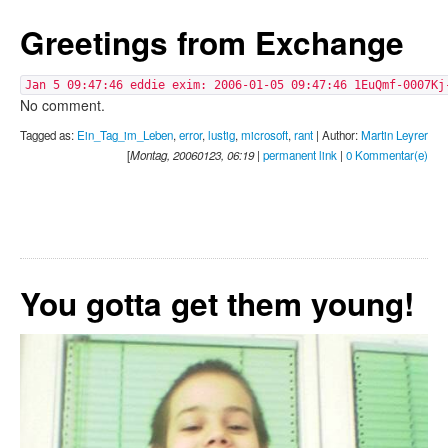
Greetings from Exchange
Jan 5 09:47:46 eddie exim: 2006-01-05 09:47:46 1EuQmf-0007Kj
No comment.
Tagged as:
Ein_Tag_im_Leben
,
error
,
lustig
,
microsoft
,
rant
| Author:
Martin Leyrer
[
Montag, 20060123, 06:19
|
permanent link
|
0 Kommentar(e)
You gotta get them young!