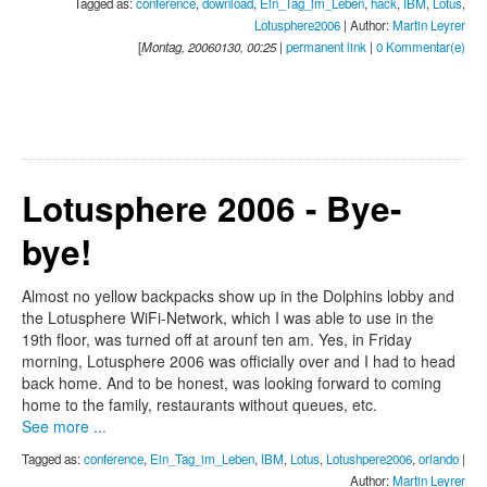
Tagged as:
conference
,
download
,
Ein_Tag_im_Leben
,
hack
,
IBM
,
Lotus
,
Lotusphere2006
| Author:
Martin Leyrer
[
Montag, 20060130, 00:25
|
permanent link
|
0 Kommentar(e)
Lotusphere 2006 - Bye-
bye!
Almost no yellow backpacks show up in the Dolphins lobby and
the Lotusphere WiFi-Network, which I was able to use in the
19th floor, was turned off at arounf ten am. Yes, in Friday
morning, Lotusphere 2006 was officially over and I had to head
back home. And to be honest, was looking forward to coming
home to the family, restaurants without queues, etc.
See more ...
Tagged as:
conference
,
Ein_Tag_im_Leben
,
IBM
,
Lotus
,
Lotushpere2006
,
orlando
|
Author:
Martin Leyrer