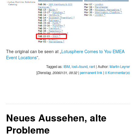
The original can be seen at „
Lotusphere Comes to You EMEA
Event Locations
”.
Tagged as:
IBM
,
lost+found
,
rant
| Author:
Martin Leyrer
[
Dienstag, 20060131, 09:32
|
permanent link
|
0 Kommentar(e)
Neues Aussehen, alte
Probleme