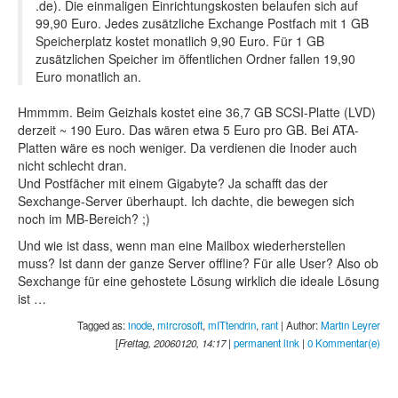
.de). Die einmaligen Einrichtungskosten belaufen sich auf
99,90 Euro. Jedes zusätzliche Exchange Postfach mit 1 GB
Speicherplatz kostet monatlich 9,90 Euro. Für 1 GB
zusätzlichen Speicher im öffentlichen Ordner fallen 19,90
Euro monatlich an.
Hmmmm. Beim Geizhals kostet eine 36,7 GB SCSI-Platte (LVD)
derzeit ~ 190 Euro. Das wären etwa 5 Euro pro GB. Bei ATA-
Platten wäre es noch weniger. Da verdienen die Inoder auch
nicht schlecht dran.
Und Postfächer mit einem Gigabyte? Ja schafft das der
Sexchange-Server überhaupt. Ich dachte, die bewegen sich
noch im MB-Bereich? ;)
Und wie ist dass, wenn man eine Mailbox wiederherstellen
muss? Ist dann der ganze Server offline? Für alle User? Also ob
Sexchange für eine gehostete Lösung wirklich die ideale Lösung
ist …
Tagged as:
inode
,
mircrosoft
,
mITtendrin
,
rant
| Author:
Martin Leyrer
[
Freitag, 20060120, 14:17
|
permanent link
|
0 Kommentar(e)