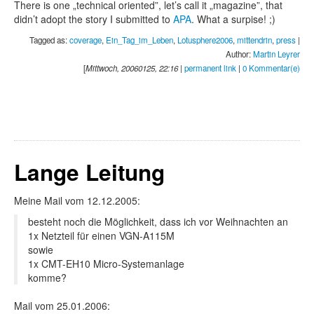
There is one „technical oriented”, let’s call it „magazine”, that
didn’t adopt the story I submitted to
APA
. What a surpise! ;)
Tagged as:
coverage
,
Ein_Tag_im_Leben
,
Lotusphere2006
,
mittendrin
,
press
|
Author:
Martin Leyrer
[
Mittwoch, 20060125, 22:16
|
permanent link
|
0 Kommentar(e)
Lange Leitung
Meine Mail vom 12.12.2005:
besteht noch die Möglichkeit, dass ich vor Weihnachten an
1x Netzteil für einen VGN-A115M
sowie
1x CMT-EH10 Micro-Systemanlage
komme?
Mail vom 25.01.2006: