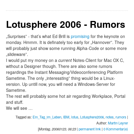
Lotusphere 2006 - Rumors
„Surprises” - that’s what Ed Brill is
promising
for the keynote on
monday. Hmmm. It is definately too early for „Hannover”. They
will probably just show some running Alpha-Code or some more
„slideware”.
I would put my money on a
current
Notes-Client for Mac OX C,
without a Designer though. There are also some rumors
regardings the Instant Messaging/Videoconferencing Platform
Sametime. The only „interessting” thing would be a Linux-
version. Up untill now, you will need a Windows-Server for
Sametime.
The rest will probably some hot air regarding Workplace, Portal
and stuff.
We will see …
Tagged as:
Ein_Tag_im_Leben
,
IBM
,
lotus
,
Lotusphere2006
,
notes
,
rumors
|
Author:
Martin Leyrer
[
Montag, 20060123, 06:23
|
permanent link
|
0 Kommentar(e)