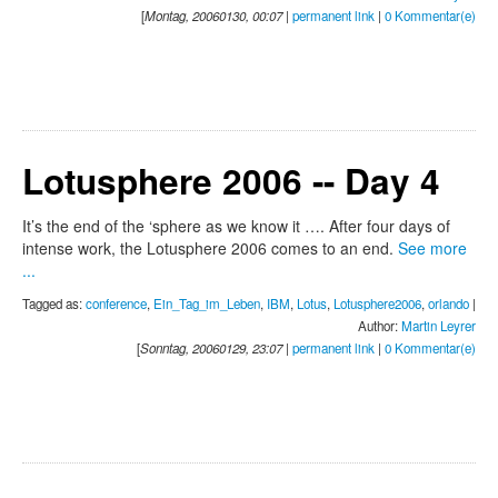
[
Montag, 20060130, 00:07
|
permanent link
|
0 Kommentar(e)
Lotusphere 2006 -- Day 4
It’s the end of the ‘sphere as we know it …. After four days of
intense work, the Lotusphere 2006 comes to an end.
See more
...
Tagged as:
conference
,
Ein_Tag_im_Leben
,
IBM
,
Lotus
,
Lotusphere2006
,
orlando
|
Author:
Martin Leyrer
[
Sonntag, 20060129, 23:07
|
permanent link
|
0 Kommentar(e)