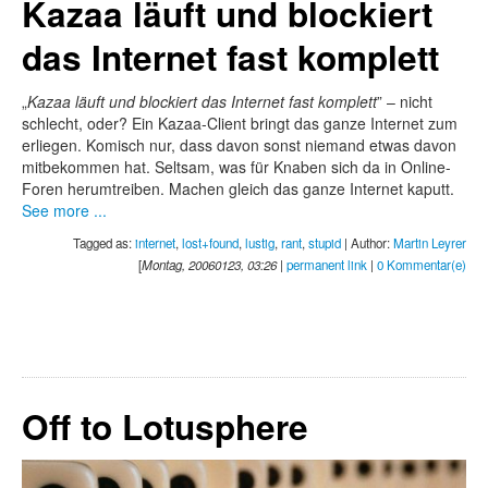
Kazaa läuft und blockiert
das Internet fast komplett
„
Kazaa läuft und blockiert das Internet fast komplett
” – nicht
schlecht, oder? Ein Kazaa-Client bringt das ganze Internet zum
erliegen. Komisch nur, dass davon sonst niemand etwas davon
mitbekommen hat. Seltsam, was für Knaben sich da in Online-
Foren herumtreiben. Machen gleich das ganze Internet kaputt.
See more ...
Tagged as:
internet
,
lost+found
,
lustig
,
rant
,
stupid
| Author:
Martin Leyrer
[
Montag, 20060123, 03:26
|
permanent link
|
0 Kommentar(e)
Off to Lotusphere