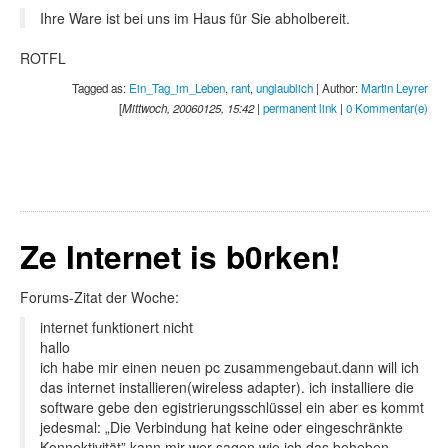
Ihre Ware ist bei uns im Haus für Sie abholbereit.
ROTFL
Tagged as:
Ein_Tag_im_Leben
,
rant
,
unglaublich
| Author:
Martin Leyrer
[
Mittwoch, 20060125, 15:42
|
permanent link
|
0 Kommentar(e)
Ze Internet is b0rken!
Forums-Zitat der Woche:
internet funktionert nicht
hallo
ich habe mir einen neuen pc zusammengebaut.dann will ich
das internet installieren(wireless adapter). ich installiere die
software gebe den egistrierungsschlüssel ein aber es kommt
jedesmal: „Die Verbindung hat keine oder eingeschränkte
Konnektivität” kann mir wer sagen wie ich das beheben