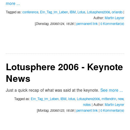
more ...
Tagged as:
conference
,
Ein_Tag_im_Leben
,
IBM
,
Lotus
,
Lotusphere2006
,
orlando
|
Author:
Martin Leyrer
[
Dienstag, 20060124, 18:26
|
permanent link
|
0 Kommentar(e)
Lotusphere 2006 - Keynote
News
Just a quick recap of what was said at the keynote.
See more ...
Tagged as:
Ein_Tag_im_Leben
,
IBM
,
lotus
,
Lotusphere2006
,
mittendrin
,
new
,
notes
| Author:
Martin Leyrer
[
Montag, 20060123, 18:08
|
permanent link
|
0 Kommentar(e)