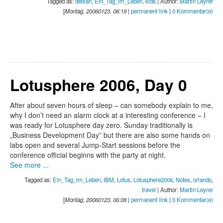
Tagged as:
debian
,
Ein_Tag_im_Leben
,
kids
| Author:
Martin Leyrer
[
Montag, 20060123, 06:19
|
permanent link
|
0 Kommentar(e)
Lotusphere 2006, Day 0
After about seven hours of sleep – can somebody explain to me,
why I don’t need an alarm clock at a interesting conference – I
was ready for Lotusphere day zero. Sunday traditionally is
„Business Development Day” but there are also some hands on
labs open and several Jump-Start sessions before the
conference official beginns with the party at night.
See more ...
Tagged as:
Ein_Tag_im_Leben
,
IBM
,
Lotus
,
Lotusphere2006
,
Notes
,
orlando
,
travel
| Author:
Martin Leyrer
[
Montag, 20060123, 06:08
|
permanent link
|
0 Kommentar(e)