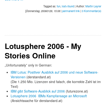
Tagged as:
fun
,
lost+found
| Author:
Martin Leyrer
[
Donnerstag, 20060126, 15:08
|
permanent link
|
0 Kommentar(e)
Lotusphere 2006 - My
Stories Online
„Unfortunately” only in German:
IBM Lotus: Positiver Ausblick auf 2006 und neue Software-
Versionen
(derstandard.at)
(Die 1.250 Mio. Lizenzen sind falsch, die korrekte Zahl ist im
Text)
IBM gibt Software-Ausblick auf 2006
(futurezone.at)
Lotusphere 2006  IBMs Kampfansage an Microsoft
(Ansichtssache für derstandard.at)