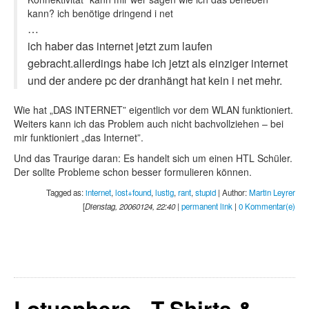
kann? ich benötige dringend i net
…
ich haber das internet jetzt zum laufen
gebracht.allerdings habe ich jetzt als einziger internet
und der andere pc der dranhängt hat kein i net mehr.
Wie hat „DAS INTERNET” eigentlich vor dem WLAN funktioniert.
Weiters kann ich das Problem auch nicht bachvollziehen – bei
mir funktioniert „das Internet”.
Und das Traurige daran: Es handelt sich um einen HTL Schüler.
Der sollte Probleme schon besser formulieren können.
Tagged as:
internet
,
lost+found
,
lustig
,
rant
,
stupid
| Author:
Martin Leyrer
[
Dienstag, 20060124, 22:40
|
permanent link
|
0 Kommentar(e)
Lotusphere - T-Shirts &