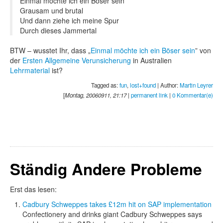
Einmal möchte ich ein Böser sein
Grausam und brutal
Und dann ziehe ich meine Spur
Durch dieses Jammertal
BTW – wusstet Ihr, dass „
Einmal möchte ich ein Böser sein
” von
der
Ersten Allgemeine Verunsicherung
in Australien
Lehrmaterial
ist?
Tagged as:
fun
,
lost+found
| Author:
Martin Leyrer
[
Montag, 20060911, 21:17
|
permanent link
|
0 Kommentar(e)
Ständig Andere Probleme
Erst das lesen:
Cadbury Schweppes takes £12m hit on SAP implementation
Confectionery and drinks giant Cadbury Schweppes says