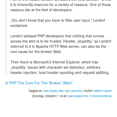
it is inherently insecure for a variety of reasons. One of those
reasons sits at the feet of developers.
„You don’t know that you have to filter user input,” Lerdorf
exclaimed.
Lerdorf advised PHP developers that nothing that comes
across the wire is to be trusted. Header „stupidity,” as Lerdorf
referred to it in Apache HTTP Web server, can also be the
root cause for the broken Web.
Then there is Microsoft’s Internet Explorer, which has
„stupidity” issues with character set detection, arbitrary
header injection, host header spoofing and request splitting.
Is PHP The Cure For The ‘Broken’ Web?
Tagged as:
lost+found
,
php
,
rant
,
security
| Author:
Martin Leyrer
[
Sonntag, 20060917, 19:48
|
permanent link
|
0 Kommentar(e)