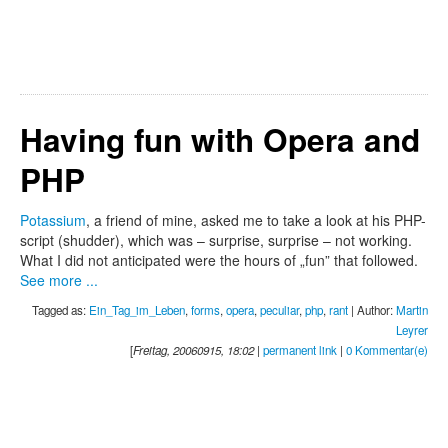
Having fun with Opera and
PHP
Potassium
, a friend of mine, asked me to take a look at his PHP-
script (shudder), which was – surprise, surprise – not working.
What I did not anticipated were the hours of „fun” that followed.
See more ...
Tagged as:
Ein_Tag_im_Leben
,
forms
,
opera
,
peculiar
,
php
,
rant
| Author:
Martin
Leyrer
[
Freitag, 20060915, 18:02
|
permanent link
|
0 Kommentar(e)