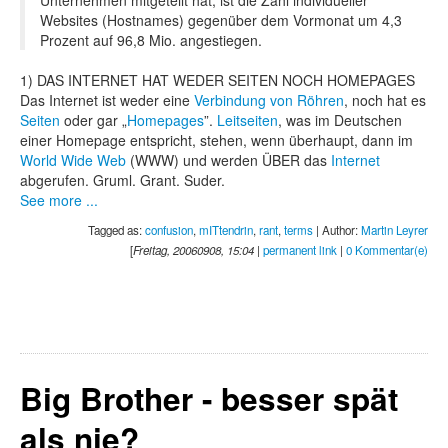
Unternehmen mitgeteilt hat, ist die Zahl individueller
Websites (Hostnames) gegenüber dem Vormonat um 4,3
Prozent auf 96,8 Mio. angestiegen.
1) DAS INTERNET HAT WEDER SEITEN NOCH HOMEPAGES
Das Internet ist weder eine
Verbindung von Röhren
, noch hat es
Seiten
oder gar „
Homepages
”.
Leitseiten
, was im Deutschen
einer Homepage entspricht, stehen, wenn überhaupt, dann im
World Wide Web
(WWW) und werden ÜBER das
Internet
abgerufen. Gruml. Grant. Suder.
See more ...
Tagged as:
confusion
,
mITtendrin
,
rant
,
terms
| Author:
Martin Leyrer
[
Freitag, 20060908, 15:04
|
permanent link
|
0 Kommentar(e)
Big Brother - besser spät
als nie?