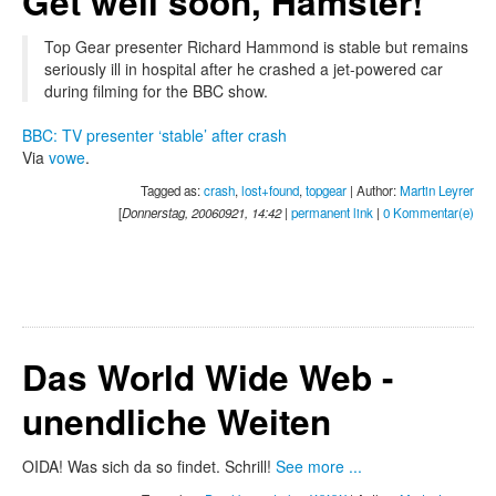
Get well soon, Hamster!
Top Gear presenter Richard Hammond is stable but remains
seriously ill in hospital after he crashed a jet-powered car
during filming for the BBC show.
BBC: TV presenter ‘stable’ after crash
Via
vowe
.
Tagged as:
crash
,
lost+found
,
topgear
| Author:
Martin Leyrer
[
Donnerstag, 20060921, 14:42
|
permanent link
|
0 Kommentar(e)
Das World Wide Web -
unendliche Weiten
OIDA! Was sich da so findet. Schrill!
See more ...