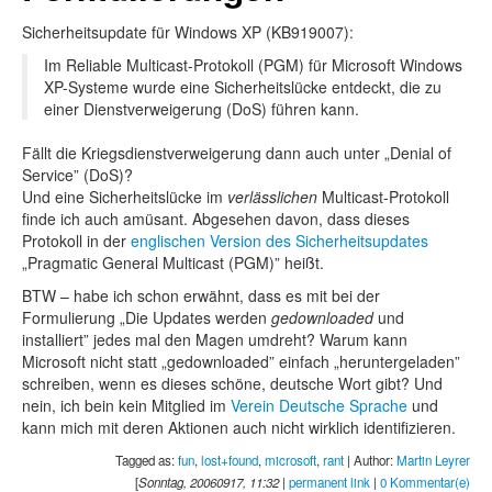
Sicherheitsupdate für Windows XP (KB919007):
Im Reliable Multicast-Protokoll (PGM) für Microsoft Windows
XP-Systeme wurde eine Sicherheitslücke entdeckt, die zu
einer Dienstverweigerung (DoS) führen kann.
Fällt die Kriegsdienstverweigerung dann auch unter „Denial of
Service” (DoS)?
Und eine Sicherheitslücke im
verlässlichen
Multicast-Protokoll
finde ich auch amüsant. Abgesehen davon, dass dieses
Protokoll in der
englischen Version des Sicherheitsupdates
„Pragmatic General Multicast (PGM)” heißt.
BTW – habe ich schon erwähnt, dass es mit bei der
Formulierung „Die Updates werden
gedownloaded
und
installiert” jedes mal den Magen umdreht? Warum kann
Microsoft nicht statt „gedownloaded” einfach „heruntergeladen”
schreiben, wenn es dieses schöne, deutsche Wort gibt? Und
nein, ich bein kein Mitglied im
Verein Deutsche Sprache
und
kann mich mit deren Aktionen auch nicht wirklich identifizieren.
Tagged as:
fun
,
lost+found
,
microsoft
,
rant
| Author:
Martin Leyrer
[
Sonntag, 20060917, 11:32
|
permanent link
|
0 Kommentar(e)