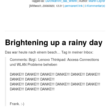
Tagged as:
Durchkämmt_das_WWW
| Author:
Martin Leyrer
[
Mittwoch, 20060920, 13:31
|
permanent link
|
0 Kommentar(e)
Brightening up a rainy day
Das war heute nach einem besch… Tag in meiner Inbox:
Comments: Bzgl.: Lenovo Thinkpad: Access-Connections
und WLAN Probleme beheben
DANKE!!! DANKE!!! DANKE!!! DANKE!!! DANKE!!! DANKE!!!
DANKE!!! DANKE!!! DANKE!!!
DANKE!!! DANKE!!! DANKE!!! DANKE!!! DANKE!!! DANKE!!!
DANKE!!! DANKE!!! DANKE!!!
Frank. :-)