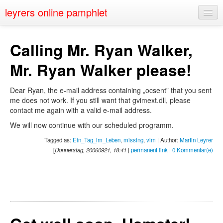
leyrers online pamphlet
Home
Calling Mr. Ryan Walker,
About
Mr. Ryan Walker please!
Public Speaking
Dear Ryan, the e-mail address containing „ocsent” that you sent
Nerd Events
me does not work. If you still want that gvimext.dll, please
contact me again with a valid e-mail address.
Contact
We will now continue with our scheduled programm.
Tagged as:
Ein_Tag_im_Leben
,
missing
,
vim
| Author:
Martin Leyrer
[
Donnerstag, 20060921, 18:41
|
permanent link
|
0 Kommentar(e)