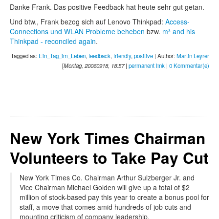
Danke Frank. Das positive Feedback hat heute sehr gut getan.
Und btw., Frank bezog sich auf Lenovo Thinkpad:
Access-
Connections und WLAN Probleme beheben
bzw.
m³ and his
Thinkpad - reconciled again
.
Tagged as:
Ein_Tag_im_Leben
,
feedback
,
friendly
,
positive
| Author:
Martin Leyrer
[
Montag, 20060918, 18:57
|
permanent link
|
0 Kommentar(e)
New York Times Chairman
Volunteers to Take Pay Cut
New York Times Co. Chairman Arthur Sulzberger Jr. and
Vice Chairman Michael Golden will give up a total of $2
million of stock-based pay this year to create a bonus pool for
staff, a move that comes amid hundreds of job cuts and
mounting criticism of company leadership.