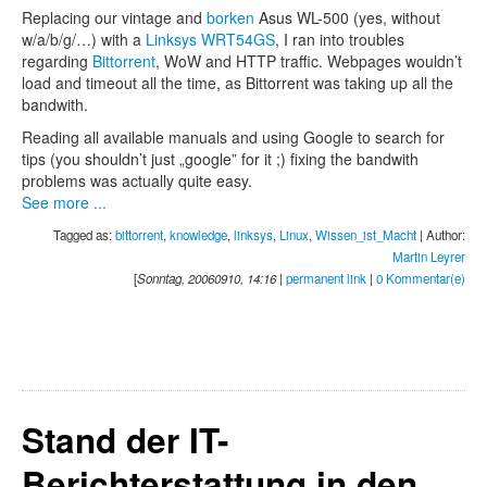
Replacing our vintage and
borken
Asus WL-500 (yes, without
w/a/b/g/…) with a
Linksys WRT54GS
, I ran into troubles
regarding
Bittorrent
, WoW and HTTP traffic. Webpages wouldn’t
load and timeout all the time, as Bittorrent was taking up all the
bandwith.
Reading all available manuals and using Google to search for
tips (you shouldn’t just „google” for it ;) fixing the bandwith
problems was actually quite easy.
See more ...
Tagged as:
bittorrent
,
knowledge
,
linksys
,
Linux
,
Wissen_ist_Macht
| Author:
Martin Leyrer
[
Sonntag, 20060910, 14:16
|
permanent link
|
0 Kommentar(e)
Stand der IT-
Berichterstattung in den