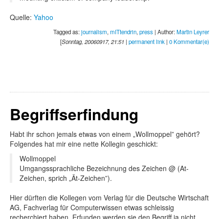
Quelle:
Yahoo
Tagged as:
journalism
,
mITtendrin
,
press
| Author:
Martin Leyrer
[
Sonntag, 20060917, 21:51
|
permanent link
|
0 Kommentar(e)
Begriffserfindung
Habt ihr schon jemals etwas von einem „Wollmoppel” gehört?
Folgendes hat mir eine nette Kollegin geschickt:
Wollmoppel
Umgangssprachliche Bezeichnung des Zeichen @ (At-
Zeichen, sprich „Ät-Zeichen”).
Hier dürften die Kollegen vom Verlag für die Deutsche Wirtschaft
AG, Fachverlag für Computerwissen etwas schleissig
recherchiert haben. Erfunden werden sie den Begriff ja nicht