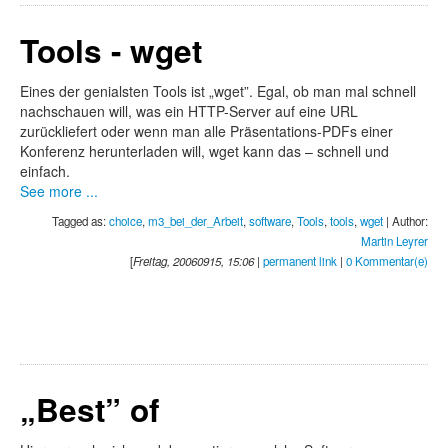
Tools - wget
Eines der genialsten Tools ist „wget”. Egal, ob man mal schnell
nachschauen will, was ein HTTP-Server auf eine URL
zurückliefert oder wenn man alle Präsentations-PDFs einer
Konferenz herunterladen will, wget kann das – schnell und
einfach.
See more ...
Tagged as:
choice
,
m3_bei_der_Arbeit
,
software
,
Tools
,
tools
,
wget
| Author:
Martin Leyrer
[
Freitag, 20060915, 15:06
|
permanent link
|
0 Kommentar(e)
„Best” of