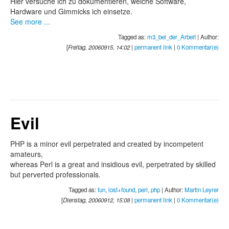
Hier versuche ich zu dokumentieren, welche Software,
Hardware und Gimmicks ich einsetze.
See more ...
Tagged as:
m3_bei_der_Arbeit
| Author:
[
Freitag, 20060915, 14:02
|
permanent link
|
0 Kommentar(e)
Evil
PHP is a minor evil perpetrated and created by incompetent
amateurs,
whereas Perl is a great and insidious evil, perpetrated by skilled
but perverted professionals.
Tagged as:
fun
,
lost+found
,
perl
,
php
| Author:
Martin Leyrer
[
Dienstag, 20060912, 15:08
|
permanent link
|
0 Kommentar(e)