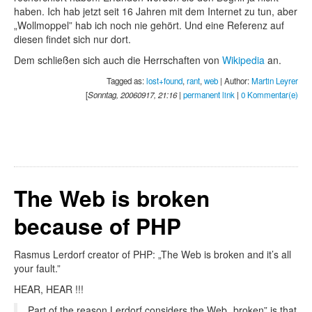
haben. Ich hab jetzt seit 16 Jahren mit dem Internet zu tun, aber
„Wollmoppel” hab ich noch nie gehört. Und eine Referenz auf
diesen findet sich nur dort.
Dem schließen sich auch die Herrschaften von
Wikipedia
an.
Tagged as:
lost+found
,
rant
,
web
| Author:
Martin Leyrer
[
Sonntag, 20060917, 21:16
|
permanent link
|
0 Kommentar(e)
The Web is broken
because of PHP
Rasmus Lerdorf creator of PHP: „The Web is broken and it’s all
your fault.”
HEAR, HEAR !!!
Part of the reason Lerdorf considers the Web „broken” is that