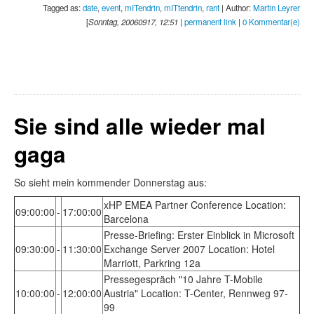
Tagged as:
date
,
event
,
mITendrin
,
mITtendrin
,
rant
| Author:
Martin Leyrer
[
Sonntag, 20060917, 12:51
|
permanent link
|
0 Kommentar(e)
Sie sind alle wieder mal
gaga
So sieht mein kommender Donnerstag aus:
xHP EMEA Partner Conference Location:
09:00:00
-
17:00:00
Barcelona
Presse-Briefing: Erster Einblick in Microsoft
09:30:00
-
11:30:00
Exchange Server 2007 Location: Hotel
Marriott, Parkring 12a
Pressegespräch "10 Jahre T-Mobile
10:00:00
-
12:00:00
Austria" Location: T-Center, Rennweg 97-
99