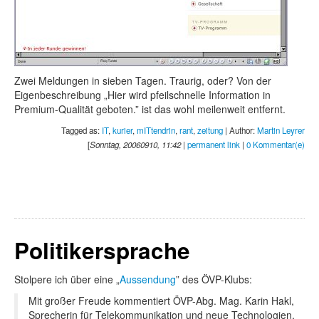
Zwei Meldungen in sieben Tagen. Traurig, oder? Von der
Eigenbeschreibung „Hier wird pfeilschnelle Information in
Premium-Qualität geboten.” ist das wohl meilenweit entfernt.
Tagged as:
IT
,
kurier
,
mITtendrin
,
rant
,
zeitung
| Author:
Martin Leyrer
[
Sonntag, 20060910, 11:42
|
permanent link
|
0 Kommentar(e)
Politikersprache
Stolpere ich über eine „
Aussendung
” des ÖVP-Klubs:
Mit großer Freude kommentiert ÖVP-Abg. Mag. Karin Hakl,
Sprecherin für Telekommunikation und neue Technologien,