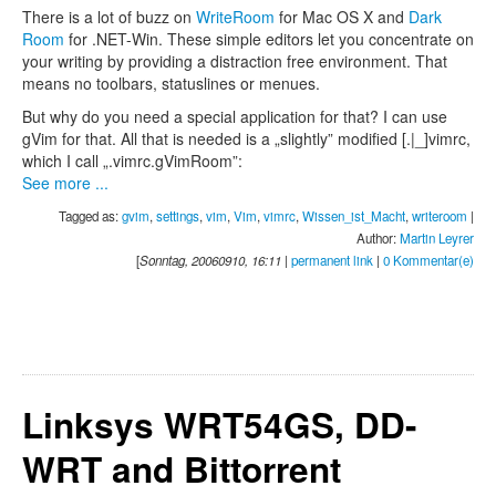
There is a lot of buzz on
WriteRoom
for Mac OS X and
Dark
Room
for .NET-Win. These simple editors let you concentrate on
your writing by providing a distraction free environment. That
means no toolbars, statuslines or menues.
But why do you need a special application for that? I can use
gVim for that. All that is needed is a „slightly” modified [.|_]vimrc,
which I call „.vimrc.gVimRoom”:
See more ...
Tagged as:
gvim
,
settings
,
vim
,
Vim
,
vimrc
,
Wissen_ist_Macht
,
writeroom
|
Author:
Martin Leyrer
[
Sonntag, 20060910, 16:11
|
permanent link
|
0 Kommentar(e)
Linksys WRT54GS, DD-
WRT and Bittorrent