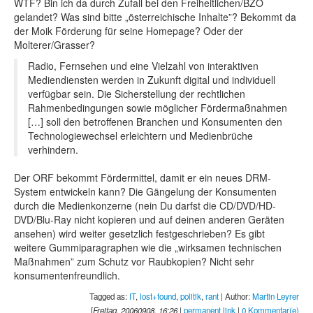
WTF? Bin ich da durch Zufall bei den Freiheitlichen/BZÖ
gelandet? Was sind bitte „österreichische Inhalte”? Bekommt da
der Moik Förderung für seine Homepage? Oder der
Molterer/Grasser?
Radio, Fernsehen und eine Vielzahl von interaktiven
Mediendiensten werden in Zukunft digital und individuell
verfügbar sein. Die Sicherstellung der rechtlichen
Rahmenbedingungen sowie möglicher Fördermaßnahmen
[…] soll den betroffenen Branchen und Konsumenten den
Technologiewechsel erleichtern und Medienbrüche
verhindern.
Der ORF bekommt Fördermittel, damit er ein neues DRM-
System entwickeln kann? Die Gängelung der Konsumenten
durch die Medienkonzerne (nein Du darfst die CD/DVD/HD-
DVD/Blu-Ray nicht kopieren und auf deinen anderen Geräten
ansehen) wird weiter gesetzlich festgeschrieben? Es gibt
weitere Gummiparagraphen wie die „wirksamen technischen
Maßnahmen” zum Schutz vor Raubkopien? Nicht sehr
konsumentenfreundlich.
Tagged as:
IT
,
lost+found
,
politik
,
rant
| Author:
Martin Leyrer
[
Freitag, 20060908, 16:26
|
permanent link
|
0 Kommentar(e)