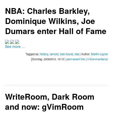
NBA: Charles Barkley,
Dominique Wilkins, Joe
Dumars enter Hall of Fame
See more ...
Tagged as:
history
,
iamold
,
lost+found
,
nba
| Author:
Martin Leyrer
[
Sonntag, 20060910, 19:15
|
permanent link
|
0 Kommentar(e)
WriteRoom, Dark Room
and now: gVimRoom