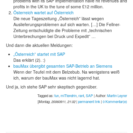
problems with its SAP implementation have hit revenues and
profits in the UK to the tune of some £12 million.
Österreich wartet auf Österreich
Die neue Tageszeitung „Österreich” lässt wegen
Auslieferungsproblemen auf sich warten. […] Die Fellner-
Zeitung entschuldigte die Probleme mit „technischen
Unterbrechungen bei Druck und Expedit” …
Und dann die aktuellen Meldungen:
„Österreich” startet mit SAP
Das erklärt (2). :)
bauMax übergibt gesamten SAP-Betrieb an Siemens
Wenn der Teufel mit dem Belzebub. Na wenigstens weiß
ich, warum der bauMax was nicht lagernd hat.
Und ja, ich stehe SAP sehr skeptisch gegenüber.
Tagged as:
fun
,
mITtendrin
,
rant
,
SAP
| Author:
Martin Leyrer
[
Montag, 20060911, 21:02
|
permanent link
|
0 Kommentar(e)